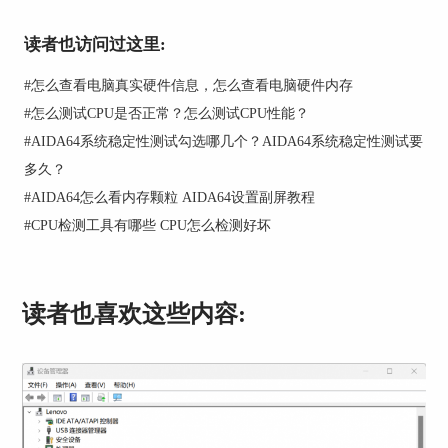
读者也访问过这里:
#
怎么查看电脑真实硬件信息，怎么查看电脑硬件内存
#
怎么测试CPU是否正常？怎么测试CPU性能？
系统概述
#
AIDA64系统稳定性测试勾选哪几个？AIDA64系统稳定性测试要
图2：系统概述
多久？
除此以外，AIDA64还具备传感器检测功能，可以
#
AIDA64怎么看内存颗粒 AIDA64设置副屏教程
详细检测出CPU的温度、硬盘温度、主板温度、风
#
CPU检测工具有哪些 CPU怎么检测好坏
扇转速和主板电压。
例如检测CPU的温度，可以点击左侧的“传感器”功
能，在AIDA64右侧界面即可出现各个CPU的实时
读者也喜欢这些内容:
温度，如下图3。