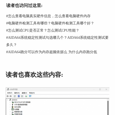
读者也访问过这里:
图1 CPU-Z界面
#
怎么查看电脑真实硬件信息，怎么查看电脑硬件内存
点击Bench选项卡，进入CPU性能测试界面，首先
#
电脑硬件检测工具有哪些？电脑硬件检测工具哪个好？
在Reference处指定一个比较的CPU，我们选择了同
#
怎么测试CPU是否正常？怎么测试CPU性能？
属Intel酷睿7代的i5-7600K处理器，点击Bench
CPU，CPU-Z将对本机CPU进行测试，并给出比
#
AIDA64系统稳定性测试勾选哪几个？AIDA64系统稳定性测试要
较。查看CPU Single Thread，由于7600K单核设计
多久？
运行频率为3.8 GHz，高于7700，因此i7-7700的单
#
AIDA64跑分可以作为内存超频依据么 为什么内存跑分低
核性能略逊于i5-7600K。在CPU Multi Thread部
分，由于7700设计为4核心，8线程，7600K为4核
心，4线程，因此多核心处理能力7700更强。
读者也喜欢这些内容: