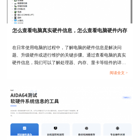
图2 AS SSD Benchmark软件界面
怎么查看电脑真实硬件信息，怎么查看电脑硬件内存
当然，还有如Furmark，鲁大师，AIDA64等计算机
性能测试软件。这里就不一一列举了，那么计算机
性能测试软件哪个好呢，一款好的性能测试软件应
在日常使用电脑的过程中，了解电脑的硬件信息是解决问
该具有哪些特点呢？我们在下一小节中向大家介
题、升级硬件或进行维护的关键步骤。通过查看电脑的真实
绍。
硬件信息，我们可以了解处理器、内存、显卡等组件的详细
信息，从而更好地了解电脑的性能和使用状况。接下来给大
二、计算机性能测试软件哪个好
阅读全文 >
家介绍怎么查看电脑真实硬件信息，怎么查看电脑硬件内
一款好的性能测试软件应该功能全面且专业，安装
存。...
一次即可对多个硬件进行测试，同时测试结果应该
具有参考意义，如果具有硬件稳定性测试功能则更
加完美，众多软件中，AIDA64符合上述全部条
件，AIDA64功能全面专业且具有参考级的稳定性
测试功能，已经成为众多硬件测试平台的首选软
件。
首先AIDA64具有全面且专业的硬件测试功能，如