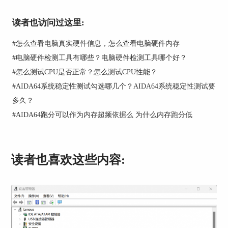
图1 CPU-Z界面
读者也访问过这里:
AS SSD Benchmark是一款测试固态硬盘性能的测
试工具。随着固态硬盘的普及，人们对固态硬盘性
#
怎么查看电脑真实硬件信息，怎么查看电脑硬件内存
能也越来越重视，固态硬盘性能根据使用场景，可
#
电脑硬件检测工具有哪些？电脑硬件检测工具哪个好？
分为读取，写入，随机读写，持续写入等，AS
#
怎么测试CPU是否正常？怎么测试CPU性能？
SSD Benchmark可以模拟这些场景进行测试，从而
评价硬盘性能。
#
AIDA64系统稳定性测试勾选哪几个？AIDA64系统稳定性测试要
多久？
#
AIDA64跑分可以作为内存超频依据么 为什么内存跑分低
读者也喜欢这些内容: