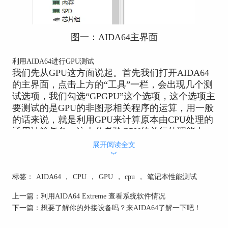
图一：AIDA64主界面
利用AIDA64进行GPU测试
我们先从GPU这方面说起。首先我们打开AIDA64
的主界面，点击上方的“工具”一栏，会出现几个测
试选项，我们勾选“GPGPU”这个选项，这个选项主
要测试的是GPU的非图形相关程序的运算，用一般
的话来说，就是利用GPU来计算原本由CPU处理的
通用计算任务，这十分考验GPU的并行处理能力，
因此，想要测试GPU的性能到底如何，可以通过这
展开阅读全文
个测试得以体现。
︾
以本台电脑为例，本台电脑的系统版本是
标签：
AIDA64
，
CPU
，
GPU
，
cpu
，
笔记本性能测试
windows10，AIDA64的版本是v6.33.5700。
上一篇：
利用AIDA64 Extreme 查看系统软件情况
在勾选
GPGPU
测试选项之后，会出现一个弹窗，
下一篇：
想要了解你的外接设备吗？来AIDA64了解一下吧！
我们在弹窗中勾选GPU1、GPU2两个选项，然后点
击下方的“start benchmark”按钮，测试随机开始，