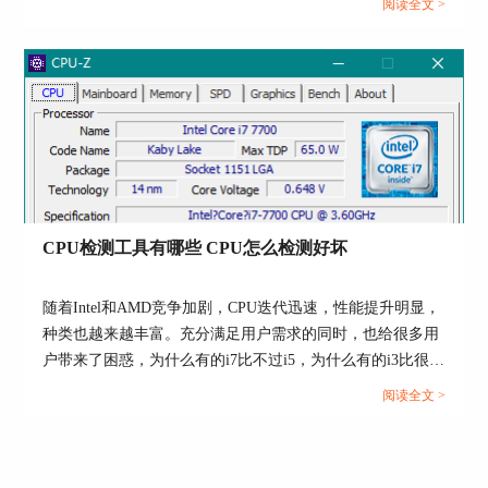
阅读全文 >
的“结果”-“显示参考结果”，这样就会有其他配置的
种内存技术来实现数据的存储。内存颗粒性能影响计算机系
电脑在进行这项测试时的具体数据，并且根据数据
统的性能，我们可以借助专业硬件管理软件AIDA64查看内
高低依次排列，用户能很直观的感受到自己的电脑
存颗粒型号。关于AIDA64怎么看内存颗粒，AIDA64设置副
处于什么样的水平。
屏教程是怎样的，本文向大家作简单介绍。...
CPU检测工具有哪些 CPU怎么检测好坏
随着Intel和AMD竞争加剧，CPU迭代迅速，性能提升明显，
种类也越来越丰富。充分满足用户需求的同时，也给很多用
户带来了困惑，为什么有的i7比不过i5，为什么有的i3比很多
图四：和其他配置电脑进行对比
i5和i7性能更强？这就需要借助专业的工具对CPU进行检
阅读全文 >
而如果想要了解
GPU
的排名水平，我们只需要点击
测，CPU检测工具有哪些，CPU怎么检测好坏，本文结合实
左侧菜单中“显示设备”-“图形处理器”，下拉找
例，向大家作简单介绍。...
到“理论峰值性能”，在这里我们能够看到，一般情
况下相同配置的电脑应该跑出什么样的成绩，用户