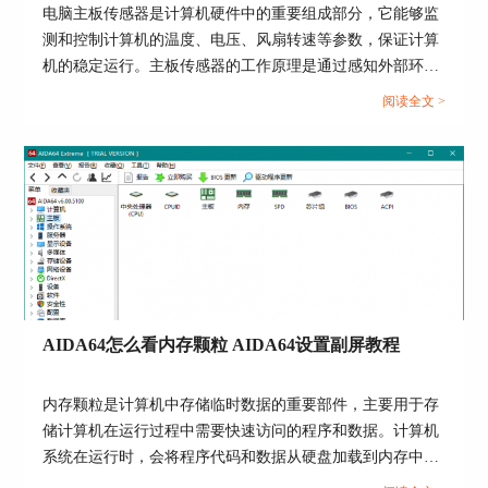
电脑主板传感器是计算机硬件中的重要组成部分，它能够监
分支预测能力），这里我们拿CPU queen的测试举
测和控制计算机的温度、电压、风扇转速等参数，保证计算
例，我们点击上方的“开始”按钮，稍等一会就能测
出我们电脑CPU的分支预测能力到底如何。而其他
机的稳定运行。主板传感器的工作原理是通过感知外部环境
的CPU测试选项也同样是如法炮制，检测出结果即
的变化，将这些变化转化为电信号，再通过主板上的芯片处
阅读全文 >
可。
理这些信号，最终反馈给计算机系统，实现对环境参数的监
测和调节。AIDA64软件可以读取这些信息，并向用户作出
反馈。关于AIDA64传感器怎么看，传感器性能参数了解的
内容，本文向大家作简单介绍。...
图三：CPU queen测试结果
如何进行性能对比
AIDA64怎么看内存颗粒 AIDA64设置副屏教程
我们之前讲过了如何测试电脑CPU以及GPU的性
能，但大家也不难发现，测试的结果都是一些具体
的数字，如果是对电脑不太了解的小伙伴们也许会
内存颗粒是计算机中存储临时数据的重要部件，主要用于存
有些看不懂，这一点当然也不用担心，以CPU
储计算机在运行过程中需要快速访问的程序和数据。计算机
queen测试举例，如果用户想要了解自己的电脑在
系统在运行时，会将程序代码和数据从硬盘加载到内存中，
这个测试中处于哪种水平，我们可以点击上方
以便CPU可以高速访问。内存颗粒通过SRAM和DRAM这两