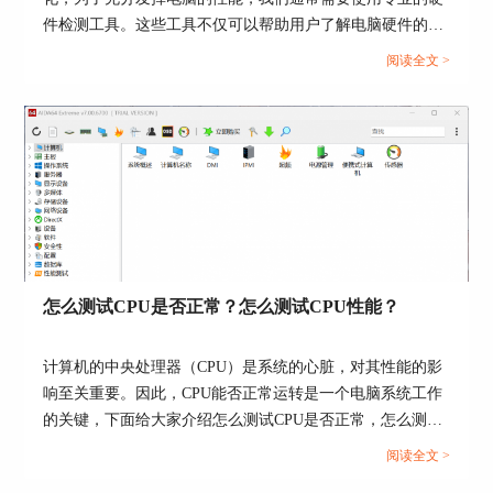
件检测工具。这些工具不仅可以帮助用户了解电脑硬件的状
态，还能提供有效的优化建议。接下来给大家介绍电脑硬件
阅读全文 >
检测工具有哪些，电脑硬件检测工具哪个好。...
图五：检测数据
三、显卡的显存大小有什么作用
显存主要是用来执行储存的功能，它所存贮的对象
是显卡输出到显示器上的每个像素信息，在输出后
通过显存将数据整理储存起来，然后通过数模转换
怎么测试CPU是否正常？怎么测试CPU性能？
器读取显存中的信息并将数字信号转为模拟信号，
最后由屏幕呈现。
计算机的中央处理器（CPU）是系统的心脏，对其性能的影
显存可以用来提升显卡的性能，因为显卡核心的效
响至关重要。因此，CPU能否正常运转是一个电脑系统工作
能发挥取决于显存的交换量的大小以及速度的快
的关键，下面给大家介绍怎么测试CPU是否正常，怎么测试
慢，所以如何有效的提高显存的效能也就成了提高
CPU性能的具体内容。...
阅读全文 >
整个显卡效能的关键。