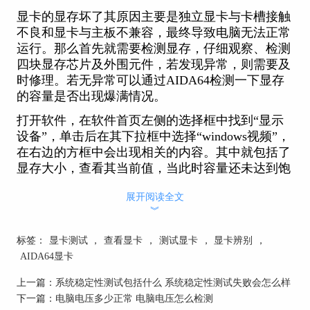
显卡的显存坏了其原因主要是独立显卡与卡槽接触
不良和显卡与主板不兼容，最终导致电脑无法正常
运行。那么首先就需要检测显存，仔细观察、检测
四块显存芯片及外围元件，若发现异常，则需要及
时修理。若无异常可以通过AIDA64检测一下显存
的容量是否出现爆满情况。
打开软件，在软件首页左侧的选择框中找到“显示
设备”，单击后在其下拉框中选择“windows视频”，
在右边的方框中会出现相关的内容。其中就包括了
显存大小，查看其当前值，当此时容量还未达到饱
和状态则可以排除显卡显存容量不足这一情况。若
展开阅读全文
容量不足则需要清理显存的内存。如图一所示。
︾
标签：
显卡测试
，
查看显卡
，
测试显卡
，
显卡辨别
，
AIDA64显卡
上一篇：
系统稳定性测试包括什么 系统稳定性测试失败会怎么样
下一篇：
电脑电压多少正常 电脑电压怎么检测