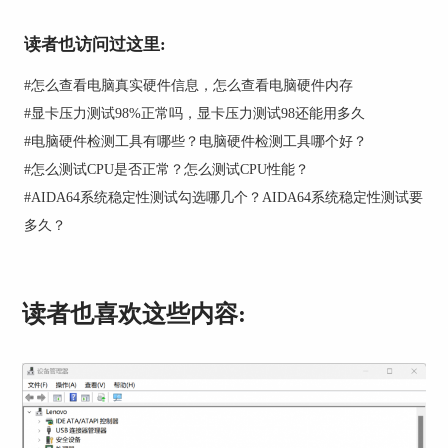
读者也访问过这里:
图一：显卡显存容量
#
怎么查看电脑真实硬件信息，怎么查看电脑硬件内存
显存的容量若没有问题，我们可以检查一下电脑显
卡性能，给电脑做个GPU测试来检测显卡是否出现
#
显卡压力测试98%正常吗，显卡压力测试98还能用多久
故障，GPU图像处理器是显示的核心，可以为我们
#
电脑硬件检测工具有哪些？电脑硬件检测工具哪个好？
电脑的运行提供辅助功能。
GPU
测试可以在
#
怎么测试CPU是否正常？怎么测试CPU性能？
AIDA64软件首页中“工具”栏里找到，如图二所
#
AIDA64系统稳定性测试勾选哪几个？AIDA64系统稳定性测试要
示。
多久？
读者也喜欢这些内容:
图二：工具栏