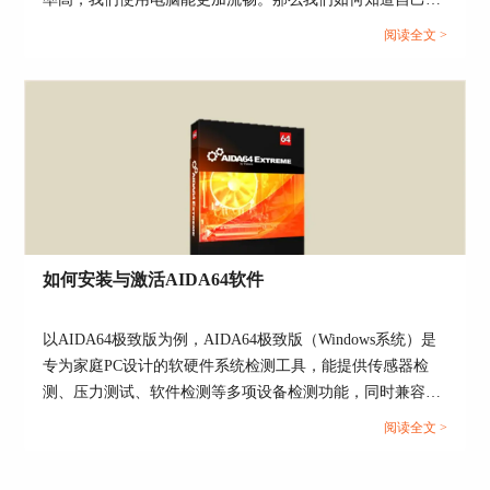
以看到电脑的当前状态和统计数据，大家可以根据
统计时间来规范电脑的使用时长。
硬盘性能究竟如何呢？今天我们就来说一说硬盘检测工具哪
阅读全文 >
个准，硬盘检测工具怎么看结果。...
如何安装与激活AIDA64软件
图5：已运行时间
以AIDA64极致版为例，AIDA64极致版（Windows系统）是
专为家庭PC设计的软硬件系统检测工具，能提供传感器检
④其他部分
测、压力测试、软件检测等多项设备检测功能，同时兼容32
剩余的部分里，证书文件、系统驱动程序、AX文
位和64位的Windows操作系统，能对CPU、系统内存进行更
阅读全文 >
件和DLL文件都是保障操作系统完整运行的重要文
加全面的评估。...
件，且文件数量繁多，无特殊需要简单看看就好。