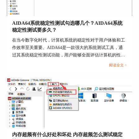
AIDA64系统稳定性测试勾选哪几个？AIDA64系统
稳定性测试要多久？
在当今数字化时代，计算机系统的稳定性对于用户体验和工
作效率至关重要。AIDA64是一款强大的系统测试工具，通
过其系统稳定性测试功能，用户能够全面评估计算机的性能
图3：查看操作系统信息
和稳定性。而在进行AIDA64软件进行系统稳定性测试时，
阅读全文 >
选择合适的项目十分重要，下面给大家介绍AIDA64系统稳
②进程
定性测试勾选哪几个，AIDA64系统稳定性测试要多久的具
体内容。...
如图4所示，点击AIDA64左侧“进程”按钮，进
入“进程”主界面，和Windows的任务管理器一
样，“进程”里可以看到电脑当前正在运行的任务进
程，而且双击所选进程，可以查看主程序文件的属
性。
不一样的是，AIDA64上每一项进程的名称前还会
显示主程序的图标，比起Win7的任务管理器，能让
内存超频有什么好处和坏处 内存超频怎么测试稳定