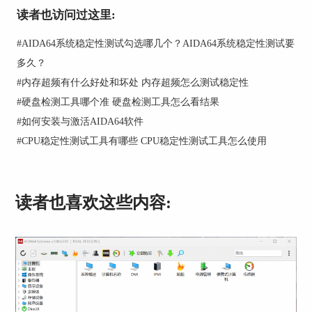
读者也访问过这里:
①操作系统
#
AIDA64系统稳定性测试勾选哪几个？AIDA64系统稳定性测试要
如图3所示，点击图中标记的AIDA64左侧“操作系
统”按钮，就可以看到当前计算机内操作系统的详
多久？
细信息了。
#
内存超频有什么好处和坏处 内存超频怎么测试稳定性
#
硬盘检测工具哪个准 硬盘检测工具怎么看结果
大家可以从中了解到各自电脑内操作系统的版本型
号，例如小编的电脑是Windows7旗舰版64位sp1，
#
如何安装与激活AIDA64软件
系统的安装日期是19年6月份，正好是当初买电脑
#
CPU稳定性测试工具有哪些 CPU稳定性测试工具怎么使用
的时间段，大家也可以这样判断所购买电脑的可靠
性。
在授权信息里可以查看系统的激活状态，如果已激
读者也喜欢这些内容:
活就会出现图中所示的产品密钥。当前状态中可以
观察电脑的开机时间（已运行时间）。而组件版本
可以看到系统核心组件的版本，例如.NET运行库和
DirectX驱动的版本。