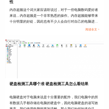
用户更直观的知道进程的内容。美中不足的是，在
性
AIDA64上无法直接右键关闭进程。
内存超频这个词大家应该听说过，对于一些电脑数码爱好者
来说，内存超频是一个非常熟悉的操作。内存超频能够带来
十分明显的好处，因此也有不少人会自行对自己的电脑进行
超频，可实际上，内存超频也会给电脑带来一定的风险和影
阅读全文 >
响，今天我们就来说一说内存超频有什么好处和坏处，内存
超频怎么测试稳定性。...
图4：查看进程
硬盘检测工具哪个准 硬盘检测工具怎么看结果
③已运行时间
电脑硬盘对于电脑来说是十分重要的配件，我们电脑中的所
点击AIDA64左侧“已运行时间”按钮，就可以看到
有数据几乎都存储在电脑的硬盘中，因此电脑硬盘的读写效
系统运行时间的详细数值了。如图5所示，用户可
率高，我们使用电脑能更加流畅。那么我们如何知道自己的