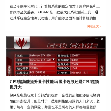
说完了如何用AIDA64拷机，接下来我们说一下
在当今数字化时代，计算机系统的稳定性对于用户体验和工
AIDA64拷机时温度多少算正常呢？
作效率至关重要。AIDA64是一款强大的系统测试工具，通
首先需要一个参考温度，就是拷机环境所在的室
过其系统稳定性测试功能，用户能够全面评估计算机的性能
温，这是判断CPU温度好坏的重要指标，一般来说
和稳定性。而在进行AIDA64软件进行系统稳定性测试时，
阅读全文 >
CPU升温三十摄氏度左右是比较正常的，也就是说
选择合适的项目十分重要，下面给大家介绍AIDA64系统稳
如果室温是二十五度，拷机温度是五十五度上下就
定性测试勾选哪几个，AIDA64系统稳定性测试要多久的具
是正常的。
体内容。...
在拷机状态中，计算机是超负荷工作的，这表示拷
机显示温度会更高，对于笔记本电脑来说，在七十
到八十范围内的温度都是很不错的成绩，台式电脑
因为散热更好，温度会再低一些。
CPU超频能提升显卡性能吗 显卡超频还是CPU超频
提升大
超频是电脑玩家十分熟悉的操作，合理的超频能够使电脑的
性能有所提升，但是对于一些刚刚接触电脑的人们来说，超
频仍然有一定的风险，并且也不是所有的人群都知道超频的