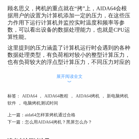
顾名思义，拷机的重点就在“拷”上，AIDA64会根
据用户的设置为计算机添加一定的压力，在这些压
力作用下运行计算机并监控实时温度和频率等参
数，可以看出设备的数据处理能力，也就是CPU运
算性能。
这里提到的压力涵盖了计算机运行时会遇到的各种
数据处理类型，有负荷相对较小的整型计算压力，
也有负荷较大的浮点型计算压力，不同压力对应的
检测结果反映了CPU在这一方面的运算能力。
展开阅读全文
2.方法
︾
可以协助用户进行拷机检测的软件有很多，
标签：
AIDA64
，
AIDA64教程
，
AIDA64烤机
，
新电脑烤机
AIDA64是其中受众面较广的一款，使用起来十分
软件
，
电脑烤机测试时间
简单，操作步骤如下：
上一篇：
aida64怎样算烤机通过合格
（1）打开软件，选择“系统稳定性测试”；
下一篇：
怎么用AIDA64拷机？黑屏怎么办？