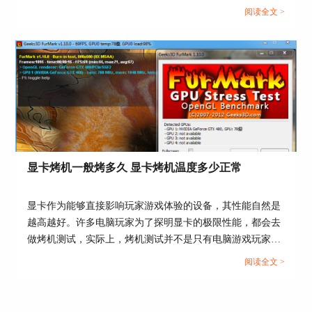
作用，那么今天我们就来说一说CPU超频能提升显卡性能
阅读全文 >
吗，显卡超频还是CPU超频提升大。...
图5：拷机结果示例
如在上图中，小编的拷机项目是前四个：CPU、
FPU、缓存和存储压力下的CPU性能，在第一个栏
目“温度”下可看到几个重要参数的温度变化，也可
以选择只看重要的CPU参数。
在室温为二十三摄氏度时，CPU温度徘徊在六十到
显卡烤机一般烤多久 显卡烤机温度多少正常
七十之间，如果持续拷机，温度还会上升，但稳定
在七十到八十，这表示小编的电脑性能还是不错
的。
显卡作为能够直接影响玩家游戏体验的设备，其性能自然是
越高越好。许多电脑玩家为了探明显卡的极限性能，都会去
总而言之，拷机结果在八十摄氏度以下都是可以接
做烤机测试，实际上，烤机测试并不是只有电脑游戏玩家才
受的，当然，如果更低会更好，及时清理灰尘、安
可以做，适当的烤机测试同样是十分有必要的。今天我们就
装更高级的散热器都可以优化拷机结果，如果您的
阅读全文 >
温度持续在九十以上，就需要考虑硬件问题啦！
来说一说显卡烤机一般烤多久，显卡烤机温度多少正常。...
这就是小编为大家总结的AIDA64拷机及其正常温