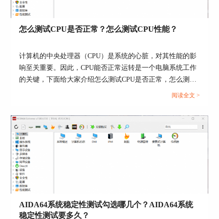
在这个窗口的左上角选择压力类型，一般来说测试
怎么测试CPU是否正常？怎么测试CPU性能？
默认勾选的前四个类型即可，不建议大家一次性测
试全部类型，设备很容易承受不住的。
计算机的中央处理器（CPU）是系统的心脏，对其性能的影
（3）开始和结束测试
响至关重要。因此，CPU能否正常运转是一个电脑系统工作
的关键，下面给大家介绍怎么测试CPU是否正常，怎么测试
CPU性能的具体内容。...
阅读全文 >
图4：开始和结束
完成压力设置后点击左下角的“Start”和“Stop”可以
开始和结束拷机，拷机过程中的图线和数据是我们
需要的测试数据。
AIDA64系统稳定性测试勾选哪几个？AIDA64系统
二、AIDA64拷机温度多少正常
稳定性测试要多久？