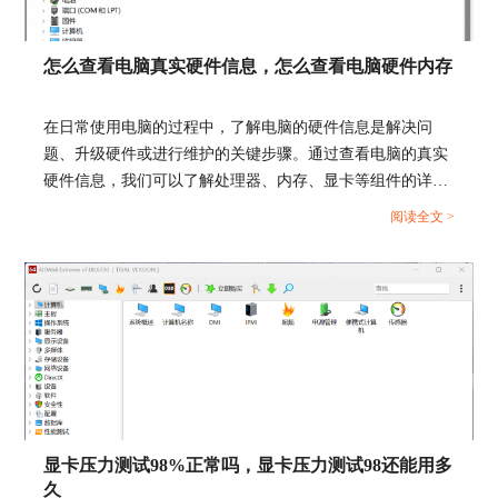
3.选择压力添加
怎么查看电脑真实硬件信息，怎么查看电脑硬件内存
在日常使用电脑的过程中，了解电脑的硬件信息是解决问
题、升级硬件或进行维护的关键步骤。通过查看电脑的真实
图4：烤机窗口
硬件信息，我们可以了解处理器、内存、显卡等组件的详细
在系统稳定性测试窗口中，我们可以看到这里一共
信息，从而更好地了解电脑的性能和使用状况。接下来给大
阅读全文 >
有六类压力可添加，包括CPU压力、FPU压力、缓
家介绍怎么查看电脑真实硬件信息，怎么查看电脑硬件内
存压力、存储压力、本地磁盘压力和GPU压力，选
存。...
择对应的复选框可以为计算机添加特定的压力类
型，以用来测试CPU的性能参数。
一般来说，不建议大家选择全部压力，这样很容易
造成死机现象，对设备伤害也很大，我们选择其中
的几个进行测试即可，如有需要，可以多次测试，
小编选择了第一个，CPU压力。
4.开始烤机
显卡压力测试98%正常吗，显卡压力测试98还能用多
久