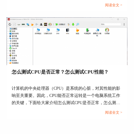
态，还能提供有效的优化建议。接下来给大家介绍电脑硬件
中。
阅读全文 >
检测工具有哪些，电脑硬件检测工具哪个好。...
如果在烤机过程中您的图像显示基本为一条直线，
折线高低点距离不明显，那么表示设备性能是相当
不错的；如果折线高低距离过大，比如出现了二十
摄氏度以上的明显跳跃点，就需要排查一下自己的
设备问题了。
5.结束烤机
怎么测试CPU是否正常？怎么测试CPU性能？
计算机的中央处理器（CPU）是系统的心脏，对其性能的影
图7：结束烤机
响至关重要。因此，CPU能否正常运转是一个电脑系统工作
一般来说，烤机维持十到二十分钟即可，过短结果
的关键，下面给大家介绍怎么测试CPU是否正常，怎么测试
可信度低，过长会损害设备。如果是新机检验可以
CPU性能的具体内容。...
阅读全文 >
多拷一些时间，如果有运行大型游戏的需求，还可
以在烤机开始一段时间后打开游戏运行一会，观察
折线是否有大的变化。