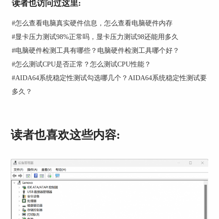
读者也访问过这里:
图2：打开AIDA64
#
怎么查看电脑真实硬件信息，怎么查看电脑硬件内存
打开软件后，会显示上图所示的操作界面，如果您
#
显卡压力测试98%正常吗，显卡压力测试98还能用多久
需要查看一些关于设备的基础信息和性能参数，可
以点击右侧菜单中的对应项目。
#
电脑硬件检测工具有哪些？电脑硬件检测工具哪个好？
#
怎么测试CPU是否正常？怎么测试CPU性能？
2.打开位置
#
AIDA64系统稳定性测试勾选哪几个？AIDA64系统稳定性测试要
多久？
读者也喜欢这些内容:
图3：功能位置
我们说的烤机，实质上就是计算机的系统稳定性测
试，点击操作界面上方的“工具”，在其中选择“系
统稳定性测试”，进入测试窗口。