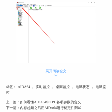
展开阅读全文
︾
图片1：菜单位置
如图所示，我们成功进入了设置界面，我们点击左
标签：
AIDA64
，
实时监控
，
桌面监控
，
电脑状态
，
电脑监
侧菜单栏中的“OSD”将它展开，然后再点击“屏显
控
项目”就可以选择自己想要显示的数据了。
上一篇：
如何看懂AIDA64中CPU各项参数的含义
下一篇：
内存超频之后用AIDA64进行稳定性测试