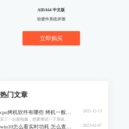
AIDA64 中文版
软硬件系统评测
立即购买
热门文章
2021-12-13
cpu烤机软件有哪些 烤机一般用什么软件
买了一台新电脑，想要测试一下系统的稳定性，对于市场上眼花缭乱的烤机软件，许多网友不知道怎么选择，到底用哪一个软件好，那么小编就来为大家介绍一下烤机软件有哪些，烤机一般用什么软件，，希望可以帮助到网友们少走弯路。
2023-02-07
win10怎么看实时功耗 怎么查看CPU实时功耗