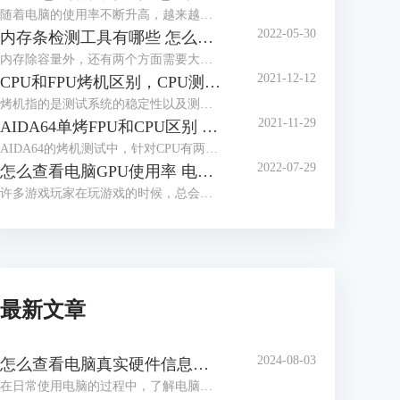
随着电脑的使用率不断升高，越来越多的人开始关心电脑的使用功耗，这有助于用户更好的了解电脑性能，那么应该怎么查看电脑的实时功耗呢？下面就让我们来了解一下win10怎么看实时功耗，怎么查看CPU实时功耗吧！
2022-05-30
内存条检测工具有哪些 怎么测试内存条性能好坏
内存除容量外，还有两个方面需要大家多多关注，一个是内存的读写速度，这与内存的代际，设计密切相关，另一个是内存的颗粒，这与内存能否超频运行密切相关，如何获取这些信息，我们需要借助工具软件，内存条检测工具有哪些？怎么测试内存条性能好坏，本文将分三个小节，向大家做简单介绍。
2021-12-12
CPU和FPU烤机区别，CPU测试FPU好还是CPU好
烤机指的是测试系统的稳定性以及测试电脑的一些极限参数，烤机也被分为单烤和双烤两种方式，其中单烤FPU是能够给电脑CPU最大压力的一种测试，电脑爱好者们通常都会单烤FPU来测试电脑CPU的极限温度。而在常用的烤机软件AIDA64当中明明有单烤CPU的选项，为什么不能直接单烤CPU呢？现在我们就来解答一下我们在烤机的时候究竟应该烤CPU还是FPU，以及烤CPU和FPU的区别，快来一起看看吧！
2021-11-29
AIDA64单烤FPU和CPU区别 ,aida64怎样算烤机通过
AIDA64的烤机测试中，针对CPU有两种不同的烤机方式：CPU压力测试和FPU压力测试。那么使用AIDA64单烤FPU和CPU区别是什么，这两种测试如何进行，分别针对什么应用场景，同时aida64怎样算烤机通过，阅读完本文后，相信各位读者心中都会有清晰的答案。
2022-07-29
怎么查看电脑GPU使用率 电脑GPU使用率多少正常
许多游戏玩家在玩游戏的时候，总会关注到电脑的GPU使用率，因为一但GPU使用率过高的话，就会造成游戏卡顿等现象，那么你知道怎么查看电脑GPU使用率吗？下面就让我们一起来了解一下关于怎么查看电脑GPU使用率，电脑GPU使用率多少正常的内容吧！
最新文章
2024-08-03
怎么查看电脑真实硬件信息，怎么查看电脑硬件内存
在日常使用电脑的过程中，了解电脑的硬件信息是解决问题、升级硬件或进行维护的关键步骤。通过查看电脑的真实硬件信息，我们可以了解处理器、内存、显卡等组件的详细信息，从而更好地了解电脑的性能和使用状况。接下来给大家介绍怎么查看电脑真实硬件信息，怎么查看电脑硬件内存。