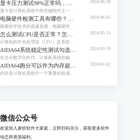
2024-06-30
显卡压力测试98%正常吗，显卡压力测试98还能用多久
显卡是计算机系统中的关键组件之一，负责处理图形和图像计算任务。在使用计算机过程中，用户可能会进行显卡压力测试，以评估其性能和稳定性。下面来给大家介绍显卡压力测试98%正常吗，显卡压力测试98还能用多久的内容。
2024-06-05
电脑硬件检测工具有哪些？电脑硬件检测工具哪个好？
随着科学技术的迅速发展，电脑硬件也是处于日新月异的变化，为了充分发挥电脑的性能，我们通常需要使用专业的硬件检测工具。这些工具不仅可以帮助用户了解电脑硬件的状态，还能提供有效的优化建议。接下来给大家介绍电脑硬件检测工具有哪些，电脑硬件检测工具哪个好。
2024-05-13
怎么测试CPU是否正常？怎么测试CPU性能？
计算机的中央处理器（CPU）是系统的心脏，对其性能的影响至关重要。因此，CPU能否正常运转是一个电脑系统工作的关键，下面给大家介绍怎么测试CPU是否正常，怎么测试CPU性能的具体内容。
2024-03-19
AIDA64系统稳定性测试勾选哪几个？AIDA64系统稳定性测试要多久？
在当今数字化时代，计算机系统的稳定性对于用户体验和工作效率至关重要。AIDA64是一款强大的系统测试工具，通过其系统稳定性测试功能，用户能够全面评估计算机的性能和稳定性。而在进行AIDA64软件进行系统稳定性测试时，选择合适的项目十分重要，下面给大家介绍AIDA64系统稳定性测试勾选哪几个，AIDA64系统稳定性测试要多久的具体内容。
2024-02-02
AIDA64跑分可以作为内存超频依据么 为什么内存跑分低
内存是计算机系统中一个重要的组成部分，其性能直接影响着整个系统的运行效率。为了更好地优化和评估内存系统的性能，人们设计了内存基准测试这一方法。内存基准测试通过设计不同的测试场景和工作负载，来模拟和衡量实际应用场景下内存的各种性能指标，从而为内存系统的优化提供依据。那AIDA64跑分可以作为内存超频依据么？为什么内存跑分低，本文向大家作简单介绍。
微信公众号
欢迎加入麦软软件大家庭，立即扫码关注，获取更多软件
动态和资源福利。