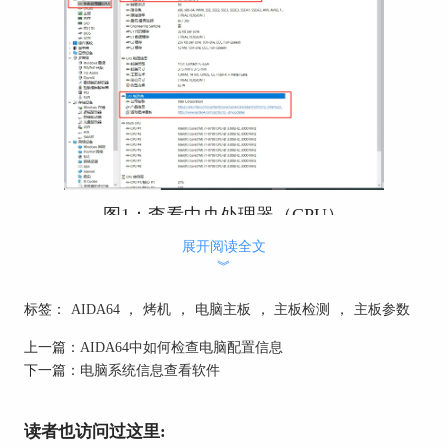
图1：查看中央处理器（CPU）
展开阅读全文
二、查看主板
︾
如图2所示，点击“主板”。在这个选项中能够看到
主板名称，主板前端、
内存
、芯片总线特性，以及
标签：
AIDA64
，
烤机
，
电脑主板
，
主板检测
，
主板参数
主板制造商信息。此外还能够通过主板制造商提供
上一篇：
AIDA64中如何检查电脑配置信息
的产品信息网站，了解更加详细的主板信息。
下一篇：
电脑系统信息查看软件
读者也访问过这里: