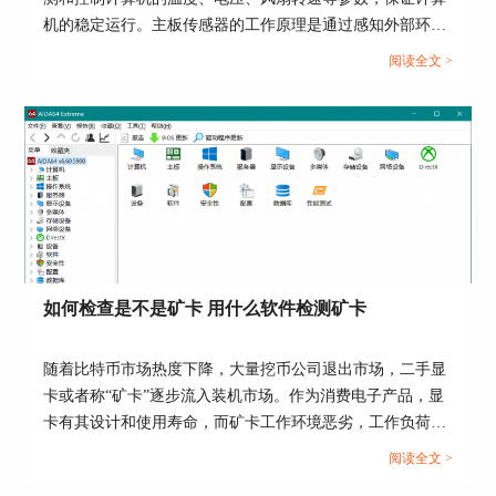
机的稳定运行。主板传感器的工作原理是通过感知外部环境
的变化，将这些变化转化为电信号，再通过主板上的芯片处
阅读全文 >
理这些信号，最终反馈给计算机系统，实现对环境参数的监
测和调节。AIDA64软件可以读取这些信息，并向用户作出
反馈。关于AIDA64传感器怎么看，传感器性能参数了解的
内容，本文向大家作简单介绍。...
图4：查看芯片组北桥设备信息
南桥囊括了USB、网卡、SATA扩展等低速设备。
其中需要注意的是PCI Express控制器，如图5红框
中所示，能够看出设备显卡支持的版本,笔者的电
脑显卡支持的是2.0版本。
如何检查是不是矿卡 用什么软件检测矿卡
随着比特币市场热度下降，大量挖币公司退出市场，二手显
卡或者称“矿卡”逐步流入装机市场。作为消费电子产品，显
卡有其设计和使用寿命，而矿卡工作环境恶劣，工作负荷
高，可能存在一些问题，不能单纯作为二手显卡使用。对于
阅读全文 >
那些想购买二手显卡的玩家，如何检查是不是矿卡，用什么