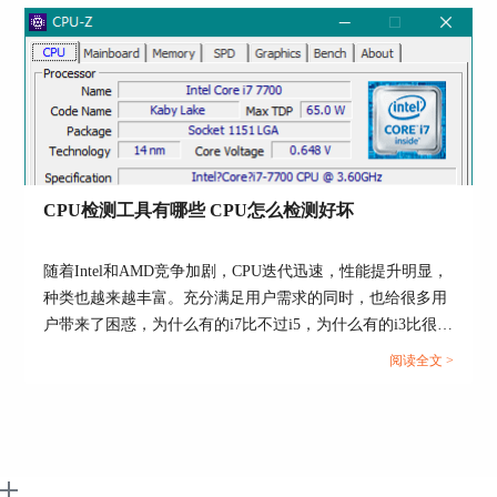
软件检测矿卡，本文向大家作简单介绍。...
图5：查看芯片组南桥设备信息
以上就是使用
AIDA64
查看电脑主板信息的基本步
骤了，希望本篇文章能够帮助到大家。
CPU检测工具有哪些 CPU怎么检测好坏
署名：fjq
随着Intel和AMD竞争加剧，CPU迭代迅速，性能提升明显，
种类也越来越丰富。充分满足用户需求的同时，也给很多用
户带来了困惑，为什么有的i7比不过i5，为什么有的i3比很多
i5和i7性能更强？这就需要借助专业的工具对CPU进行检
阅读全文 >
测，CPU检测工具有哪些，CPU怎么检测好坏，本文结合实
例，向大家作简单介绍。...