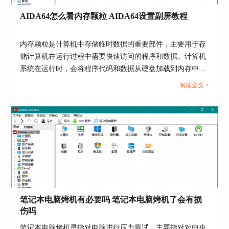
四、查看登录
AIDA64怎么看内存颗粒 AIDA64设置副屏教程
点击服务器下拉列表中的“登录”。如图4所示，能
够查看本机电脑的登录用户与登录服务器、登录
内存颗粒是计算机中存储临时数据的重要部件，主要用于存
域。例如，笔者的电脑除了自身登录使用之外，还
储计算机在运行过程中需要快速访问的程序和数据。计算机
有另一人也登陆了这台电脑。如果你的电脑有其他
系统在运行时，会将程序代码和数据从硬盘加载到内存中，
用户登录，那么需要提高警惕。
以便CPU可以高速访问。内存颗粒通过SRAM和DRAM这两
阅读全文 >
种内存技术来实现数据的存储。内存颗粒性能影响计算机系
统的性能，我们可以借助专业硬件管理软件AIDA64查看内
存颗粒型号。关于AIDA64怎么看内存颗粒，AIDA64设置副
屏教程是怎样的，本文向大家作简单介绍。...
笔记本电脑烤机有必要吗 笔记本电脑烤机了会有损
图4：查看登录
伤吗
五、查看用户
笔记本电脑烤机是指对电脑进行压力测试，主要指对对中央