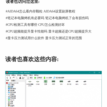
读者也访问过这里:
图2：查看共享
#
AIDA64怎么看内存颗粒 AIDA64设置副屏教程
三、查看账户安全性
#
笔记本电脑烤机有必要吗 笔记本电脑烤机了会有损伤吗
#
CPU检测工具有哪些 CPU怎么检测好坏
点击服务器下拉列表中的“账户安全性”。如图3红
框中所示，需要注意电脑的强制注销时间是否已禁
#
CPU超频能提升显卡性能吗 显卡超频还是CPU超频提升大
用，查看最短/最长密码寿命与密码锁定时间。例
#
显卡压力测试用什么软件 显卡压力测试正常的范围
如，笔者的电脑已禁用强制注销时间，最短/最长
密码寿命为0/42天，密码锁定时间为30分钟。
读者也喜欢这些内容:
图3：查看账户安全性