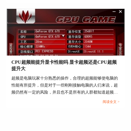
测，CPU检测工具有哪些，CPU怎么检测好坏，本文结合实
件
查看电脑服务器信息的详细方法，希望本篇文章
例，向大家作简单介绍。...
能够帮助到大家。
署名：fjq
CPU超频能提升显卡性能吗 显卡超频还是CPU超频
提升大
超频是电脑玩家十分熟悉的操作，合理的超频能够使电脑的
性能有所提升，但是对于一些刚刚接触电脑的人们来说，超
频仍然有一定的风险，并且也不是所有的人群都知道超频的
作用，那么今天我们就来说一说CPU超频能提升显卡性能
阅读全文 >
吗，显卡超频还是CPU超频提升大。...