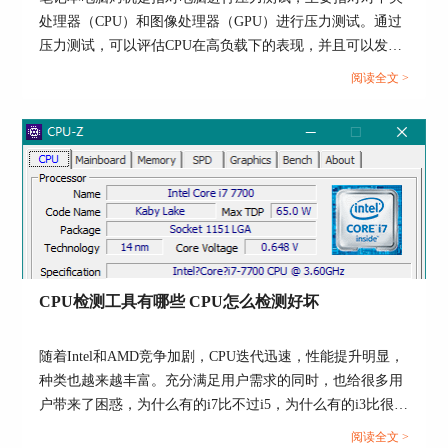
处理器（CPU）和图像处理器（GPU）进行压力测试。通过
点击服务器下拉列表中的“用户”。如图5所示，在
压力测试，可以评估CPU在高负载下的表现，并且可以发现
用户页面中能够看到登录用户名称以及用户登录次
潜在的故障或性能瓶颈。GPU是计算机中用于处理图形和图
数。例如，笔者的电脑登录次数有1270次。此外，
阅读全文 >
像的专用处理器，由于GPU的工作负载通常较重，因此对其
还要查看在用户特征中，是否勾选已执行登录脚本
以及密码永不过期。
进行压力测试也是必要的。对于笔记本电脑来说，笔记本电
脑烤机有必要吗？笔记本电脑烤机了会有损伤吗？本文向大
家作简单介绍。...
CPU检测工具有哪些 CPU怎么检测好坏
随着Intel和AMD竞争加剧，CPU迭代迅速，性能提升明显，
种类也越来越丰富。充分满足用户需求的同时，也给很多用
图5：查看用户
户带来了困惑，为什么有的i7比不过i5，为什么有的i3比很多
i5和i7性能更强？这就需要借助专业的工具对CPU进行检
以上就是使用AIDA64使用AIDA64这款
硬件检测软
阅读全文 >