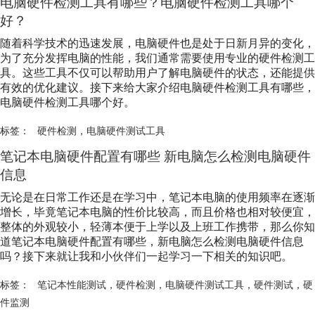
电脑
硬件检测
工具有哪些？电脑
硬件检测
工具哪个
好？
随着科学技术的迅速发展，电脑硬件也是处于日新月异的变化，
为了充分发挥电脑的性能，我们通常需要使用专业的
硬件检测
工
具。这些工具不仅可以帮助用户了解电脑硬件的状态，还能提供
有效的优化建议。接下来给大家介绍电脑
硬件检测
工具有哪些，
电脑
硬件检测
工具哪个好。
标签：
硬件检测
，
电脑硬件测试工具
笔记本电脑硬件配置有哪些 新电脑怎么检测电脑硬件
信息
无论是在日常工作还是在学习中，笔记本电脑的使用频率在逐渐
增长，毕竟笔记本电脑的性价比较高，而且价格也相对较便宜，
整体的外观较小，轻薄本便于上学以及上班工作携带，那么你知
道笔记本电脑硬件配置有哪些，新电脑怎么检测电脑硬件信息
吗？接下来就让我和小伙伴们一起学习一下相关的知识吧。
标签：
笔记本性能测试
，
硬件检测
，
电脑硬件测试工具
，
硬件测试
，
硬
件监测