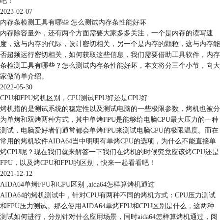
吧！
2023-02-07
内存条检测工具有哪些 怎么测试内存条性能好坏
内存除容量外，还有两个方面需要大家多多关注，一个是内存的读写速
度，这与内存的代际，设计密切相关，另一个是内存的颗粒，这与内存能
否超频运行密切相关，如何获取这些信息，我们需要借助工具软件，内存
条检测工具有哪些？怎么测试内存条性能好坏，本文将分三个小节，向大
家做简单介绍。
2022-05-30
CPU和FPU烤机区别，CPU测试FPU好还是CPU好
烤机指的是测试系统的稳定性以及测试电脑的一些极限参数，烤机也被分
为单烤和双烤两种方式，其中单烤FPU是能够给电脑CPU最大压力的一种
测试，电脑爱好者们通常都会单烤FPU来测试电脑CPU的极限温度。而在
常用的烤机软件AIDA64当中明明有单烤CPU的选项，为什么不能直接单
烤CPU呢？现在我们就来解答一下我们在烤机的时候究竟应该烤CPU还是
FPU，以及烤CPU和FPU的区别，快来一起看看吧！
2021-12-12
AIDA64单烤FPU和CPU区别 ,aida64怎样算烤机通过
AIDA64的烤机测试中，针对CPU有两种不同的烤机方式：CPU压力测试
和FPU压力测试。那么使用AIDA64单烤FPU和CPU区别是什么，这两种
测试如何进行，分别针对什么应用场景，同时aida64怎样算烤机通过，阅