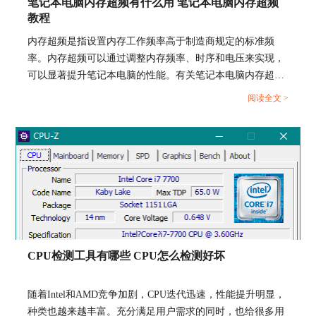
笔记本电脑内存超频有什么用 笔记本电脑内存超频
作系统不是正在调试的版本，而是稳定版本。而在
教程
下方还有许多关于电脑操作系统的特征，用户都可
内存超频是指设置内存工作频率高于制造商规定的标准频
以一一去查看。
率。内存超频可以通过调整内存频率、时序和电压来实现，
可以显著提升笔记本电脑的性能。有关笔记本电脑内存超频
有什么用，笔记本电脑内存超频教程的内容，本文向大家作
阅读全文 >
简单介绍。...
图四：使用AIDA64查看电脑操作系统特征
好了，以上就是关于如何使用AIDA64查看电脑操
CPU检测工具有哪些 CPU怎么检测好坏
作系统详情的全部内容了，不得不说，AIDA64真
的是一个功能非常强大的软件，他不仅能够查看电
脑的软件、硬件，还能够进行测试。如果有对这款
随着Intel和AMD竞争加剧，CPU迭代迅速，性能提升明显，
软件感兴趣的小伙伴们，可以前往
AIDA64的中文
种类也越来越丰富。充分满足用户需求的同时，也给很多用