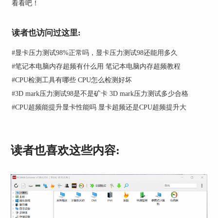
看看吧！
图二：使用AIDA64查看电脑的具体版本
读者也访问过这里:
使用AIDA64查看电脑系统的详细情况
#
显卡压力测试98%正常吗，显卡压力测试98还能用多久
在了解了我们电脑的操作系统之后，我们就需要了
#
笔记本电脑内存超频有什么用 笔记本电脑内存超频教程
解这个版本的系统的详细情况，只有对自己电脑的
操作系统足够了解，才方便我们日后能够流畅的操
#
CPU检测工具有哪些 CPU怎么检测好坏
作这台电脑。
#
3D mark压力测试98是不是矿卡 3D mark压力测试多少合格
#
CPU超频能提升显卡性能吗 显卡超频还是CPU超频提升大
我们找到左侧菜单中的“操作系统”-“操作系统”，点
开之后在右侧也能够看到系统的详细情况，其中不
仅包括了操作系统的名称，还包括了操作系统的语
言以及版本等等，如果想要知道自己的电脑操作系
读者也喜欢这些内容:
统是不是最新的，那么我们可以根据AIDA64给出
的版本和Windows官网上给出的最新版本对照一
下，就能够知道自己的电脑是不是最新的版本了。