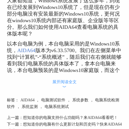
大家都知道，Windows系统发展了这么多年，到现
在已经发展到Windows10系统了，但是现在仍有少
部分电脑没有安装最新的Windows10系统，更何况
在windows10系统内部还有家庭版、企业版等等区
分。那么我们如何使用AIDA64查看电脑系统的具
体版本呢？
以本台电脑为例，本台电脑采用的是Windows10系
统，
AIDA64
版本为v6.33.5700。我们在左侧菜单中
找到“计算机”-“系统概述”，随后我们在右侧就能够
看到我们电脑系统的具体版本了，拿本台电脑来
说，本台电脑预装的是Windows10家庭版，而这个
系统也是大部分电脑出厂预装的系统，只有少部分
展开阅读全文
用于企业的电脑才会用到Windows10企业版。
︾
标签：
AIDA64
，
电脑测试软件
，
系统参数
，
电脑系统检测
软件
，
系统监测
，
电脑系统测试
上一篇：
想知道你的电脑支持什么功能吗？来AIDA64看看吧！
下一篇：
想知道你的电脑有什么更新计划和历史吗？快来AIDA64