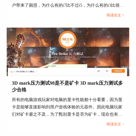
网
上了解更多详情哦！
户带来了困惑，为什么有的i7比不过i5，为什么有的i3比很多
i5和i7性能更强？这就需要借助专业的工具对CPU进行检
阅读全文 >
作者：LK
测，CPU检测工具有哪些，CPU怎么检测好坏，本文结合实
例，向大家作简单介绍。...
3D mark压力测试98是不是矿卡 3D mark压力测试多
少合格
所有的电脑游戏玩家对电脑的显卡性能都十分看重，因为显
卡是能够直接影响到用户游戏体验的元器件。因此电脑玩家
们对矿卡避之不及，为了甄别显卡是否为矿卡，现在也有许
多的测试方法，典型的是3D mark压力测试，那么接下来我
阅读全文 >
们就来说一说3D mark压力测试98是不是矿卡，3D mark压力