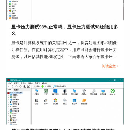
显卡压力测试98%正常吗，显卡压力测试98还能用多
图三：查看电脑的详细信息
久
使用AIDA64查看操作系统的特征
显卡是计算机系统中的关键组件之一，负责处理图形和图像
前面说到，即便是在Windows10这样一个大版本
计算任务。在使用计算机过程中，用户可能会进行显卡压力
中，里面也细分了家庭版、企业版、专业版等等不
测试，以评估其性能和稳定性。下面来给大家介绍显卡压力
同的版本，而每一个版本支持的功能和特征都是不
测试98%正常吗，显卡压力测试98还能用多久的内容。...
一样的，在了解了自己电脑是属于哪一个版本之
阅读全文 >
后，我们需要了解我们这台电脑的操作系统的特
征，换句话来说，就是要弄明白我们电脑上的操作
系统是开发版还是稳定版，这些问题，也都能够在
AIDA64上找到答案。
我们还是在左侧菜单中的“操作系统”-“操作系统”，
向下拉到底，就能够看到预装在我们电脑上的操作
系统的特征，以本台电脑为例，本台电脑采用的是
Windows10家庭版，在AIDA64中的“调试版本”这个
选项当中显示“否”，也就是说，这台电脑预装的操