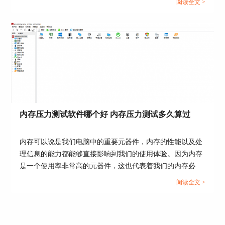
阅读全文 >
那些想购买二手显卡的玩家，如何检查是不是矿卡，用什么
图6：修改信息板宽高比
软件检测矿卡，本文向大家作简单介绍。...
在开始下面的教程之前，小编先放出没有使用皮肤
的默认传感器面板图，如下图7，嗯，长得反正不
符合小编的审美，接下来小编将在下一节教程中，
使用皮肤让它来个“大变身”。
内存压力测试软件哪个好 内存压力测试多久算过
内存可以说是我们电脑中的重要元器件，内存的性能以及处
理信息的能力都能够直接影响到我们的使用体验。因为内存
是一个使用率非常高的元器件，这也代表着我们的内存必须
要承受得住一定量的压力，因此对电脑内存进行压力测试十
阅读全文 >
分重要。今天我们就来说一说内存压力测试软件哪个好，内
存压力测试多久算过。...
图7：默认传感器面板图