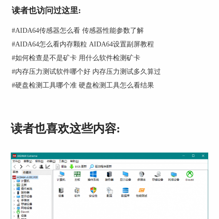
需要勾选上“显示传感器信息板”，如下图3，这样
读者也访问过这里:
就开启了传感器面板功能。
#
AIDA64传感器怎么看 传感器性能参数了解
#
AIDA64怎么看内存颗粒 AIDA64设置副屏教程
#
如何检查是不是矿卡 用什么软件检测矿卡
#
内存压力测试软件哪个好 内存压力测试多久算过
#
硬盘检测工具哪个准 硬盘检测工具怎么看结果
读者也喜欢这些内容:
勾选“显示传感器信息板”
第三步： 打开“硬件监视工具”中的“刷新周期”功
能，其功能界面如下图4所示，在该界面中，大家
可以更改传感器界面的刷新频率，默认是每5000毫
秒（5秒）刷新一次，这里小编将其更改为3000毫
秒，大家应该根据自身需要进行更改，更改完成