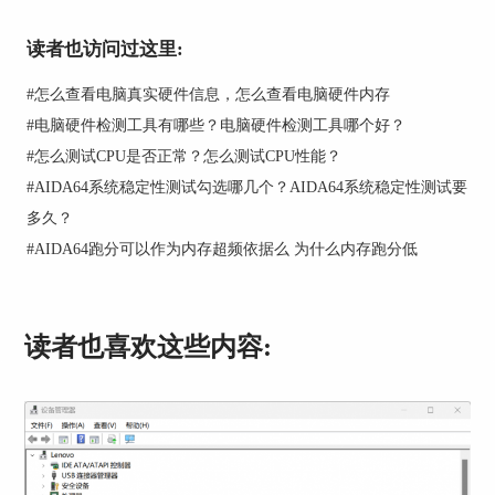
读者也访问过这里:
#
怎么查看电脑真实硬件信息，怎么查看电脑硬件内存
#
电脑硬件检测工具有哪些？电脑硬件检测工具哪个好？
图2：打开小工具项目
#
怎么测试CPU是否正常？怎么测试CPU性能？
二．个性化桌面小工具
#
AIDA64系统稳定性测试勾选哪几个？AIDA64系统稳定性测试要
如图3所示，双击项目名称即可进入该项目的个性
多久？
化窗口，我们能够修改项目名称、字体、文字颜
#
AIDA64跑分可以作为内存超频依据么 为什么内存跑分低
色、字体大小等等，对于预设的选择有任何不满意
的地方，都可以在上面进行修改。
特别是字体和文字颜色，尝试使用不同的文字颜色
读者也喜欢这些内容:
与字体风格可以搭配出非常好的视觉效果，设置字
体大小可以让不同的项目都具有独特的辩识性。