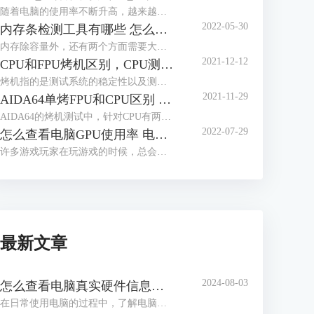
随着电脑的使用率不断升高，越来越多的人开始关心电脑的使用功耗，这有助于用户更好的了解电脑性能，那么应该怎么查看电脑的实时功耗呢？下面就让我们来了解一下win10怎么看实时功耗，怎么查看CPU实时功耗吧！
2022-05-30
内存条检测工具有哪些 怎么测试内存条性能好坏
内存除容量外，还有两个方面需要大家多多关注，一个是内存的读写速度，这与内存的代际，设计密切相关，另一个是内存的颗粒，这与内存能否超频运行密切相关，如何获取这些信息，我们需要借助工具软件，内存条检测工具有哪些？怎么测试内存条性能好坏，本文将分三个小节，向大家做简单介绍。
2021-12-12
CPU和FPU烤机区别，CPU测试FPU好还是CPU好
烤机指的是测试系统的稳定性以及测试电脑的一些极限参数，烤机也被分为单烤和双烤两种方式，其中单烤FPU是能够给电脑CPU最大压力的一种测试，电脑爱好者们通常都会单烤FPU来测试电脑CPU的极限温度。而在常用的烤机软件AIDA64当中明明有单烤CPU的选项，为什么不能直接单烤CPU呢？现在我们就来解答一下我们在烤机的时候究竟应该烤CPU还是FPU，以及烤CPU和FPU的区别，快来一起看看吧！
2021-11-29
AIDA64单烤FPU和CPU区别 ,aida64怎样算烤机通过
AIDA64的烤机测试中，针对CPU有两种不同的烤机方式：CPU压力测试和FPU压力测试。那么使用AIDA64单烤FPU和CPU区别是什么，这两种测试如何进行，分别针对什么应用场景，同时aida64怎样算烤机通过，阅读完本文后，相信各位读者心中都会有清晰的答案。
2022-07-29
怎么查看电脑GPU使用率 电脑GPU使用率多少正常
许多游戏玩家在玩游戏的时候，总会关注到电脑的GPU使用率，因为一但GPU使用率过高的话，就会造成游戏卡顿等现象，那么你知道怎么查看电脑GPU使用率吗？下面就让我们一起来了解一下关于怎么查看电脑GPU使用率，电脑GPU使用率多少正常的内容吧！
最新文章
2024-08-03
怎么查看电脑真实硬件信息，怎么查看电脑硬件内存
在日常使用电脑的过程中，了解电脑的硬件信息是解决问题、升级硬件或进行维护的关键步骤。通过查看电脑的真实硬件信息，我们可以了解处理器、内存、显卡等组件的详细信息，从而更好地了解电脑的性能和使用状况。接下来给大家介绍怎么查看电脑真实硬件信息，怎么查看电脑硬件内存。