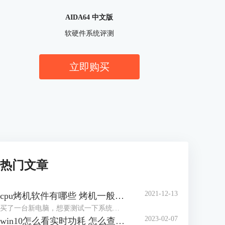
AIDA64 中文版
软硬件系统评测
立即购买
热门文章
2021-12-13
cpu烤机软件有哪些 烤机一般用什么软件
买了一台新电脑，想要测试一下系统的稳定性，对于市场上眼花缭乱的烤机软件，许多网友不知道怎么选择，到底用哪一个软件好，那么小编就来为大家介绍一下烤机软件有哪些，烤机一般用什么软件，，希望可以帮助到网友们少走弯路。
2023-02-07
win10怎么看实时功耗 怎么查看CPU实时功耗