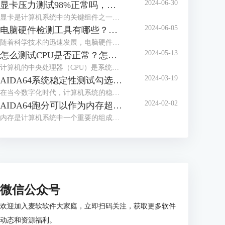
2024-06-30
显卡压力测试98%正常吗，显卡压力测试98还能用多久
显卡是计算机系统中的关键组件之一，负责处理图形和图像计算任务。在使用计算机过程中，用户可能会进行显卡压力测试，以评估其性能和稳定性。下面来给大家介绍显卡压力测试98%正常吗，显卡压力测试98还能用多久的内容。
2024-06-05
电脑硬件检测工具有哪些？电脑硬件检测工具哪个好？
随着科学技术的迅速发展，电脑硬件也是处于日新月异的变化，为了充分发挥电脑的性能，我们通常需要使用专业的硬件检测工具。这些工具不仅可以帮助用户了解电脑硬件的状态，还能提供有效的优化建议。接下来给大家介绍电脑硬件检测工具有哪些，电脑硬件检测工具哪个好。
2024-05-13
怎么测试CPU是否正常？怎么测试CPU性能？
计算机的中央处理器（CPU）是系统的心脏，对其性能的影响至关重要。因此，CPU能否正常运转是一个电脑系统工作的关键，下面给大家介绍怎么测试CPU是否正常，怎么测试CPU性能的具体内容。
2024-03-19
AIDA64系统稳定性测试勾选哪几个？AIDA64系统稳定性测试要多久？
在当今数字化时代，计算机系统的稳定性对于用户体验和工作效率至关重要。AIDA64是一款强大的系统测试工具，通过其系统稳定性测试功能，用户能够全面评估计算机的性能和稳定性。而在进行AIDA64软件进行系统稳定性测试时，选择合适的项目十分重要，下面给大家介绍AIDA64系统稳定性测试勾选哪几个，AIDA64系统稳定性测试要多久的具体内容。
2024-02-02
AIDA64跑分可以作为内存超频依据么 为什么内存跑分低
内存是计算机系统中一个重要的组成部分，其性能直接影响着整个系统的运行效率。为了更好地优化和评估内存系统的性能，人们设计了内存基准测试这一方法。内存基准测试通过设计不同的测试场景和工作负载，来模拟和衡量实际应用场景下内存的各种性能指标，从而为内存系统的优化提供依据。那AIDA64跑分可以作为内存超频依据么？为什么内存跑分低，本文向大家作简单介绍。
微信公众号
欢迎加入麦软软件大家庭，立即扫码关注，获取更多软件
动态和资源福利。