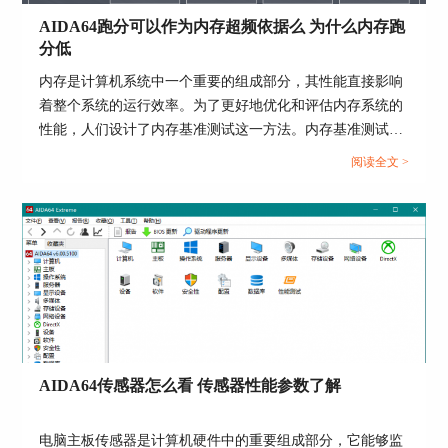
由此看出，电脑系统的检测信息就相对粗略，
AIDA64跑分可以作为内存超频依据么 为什么内存跑
不够专业与精准，与专业检测软件检测出的数据相
分低
比仍有较大不足。下面展示AIDA64的硬件检测界
内存是计算机系统中一个重要的组成部分，其性能直接影响
面。
着整个系统的运行效率。为了更好地优化和评估内存系统的
性能，人们设计了内存基准测试这一方法。内存基准测试通
过设计不同的测试场景和工作负载，来模拟和衡量实际应用
阅读全文 >
场景下内存的各种性能指标，从而为内存系统的优化提供依
据。那AIDA64跑分可以作为内存超频依据么？为什么内存
跑分低，本文向大家作简单介绍。...
图四：AIDA64软件测试的cpu相关信息
下面来展示AIDA64的动态稳定性测试界面。
AIDA64传感器怎么看 传感器性能参数了解
电脑主板传感器是计算机硬件中的重要组成部分，它能够监