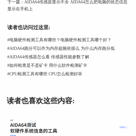
下一篇：
AIDA64传感器显示不全 AIDA64怎么把电脑的状态信息
显示在手机上
图二：进入电源管理选项查阅相关信息
读者也访问过这里:
在电源管理界面中，可以看到当前网络的电源
#
电脑硬件检测工具有哪些？电脑硬件检测工具哪个好？
状态以及电压信息，电压状态以及电池容量信息，
#
AIDA64跑分可以作为内存超频依据么 为什么内存跑分低
通过AIDA64的专业检测，用户可以对自己的电脑
#
AIDA64传感器怎么看 传感器性能参数了解
电池信息有一个更加明确的了解与认识。
#
如何检查是不是矿卡 用什么软件检测矿卡
AIDA64软件不仅在电脑硬件检测上能够提供专
#
CPU检测工具有哪些 CPU怎么检测好坏
业的检测数据，同时还能提供动态的设备运行状
况，让用户在具体的时间段中也能够详细了解电
脑。并且软件还支持
远程监控
操作，可以提供远程
的安全控制，保护电脑的信息安全。
读者也喜欢这些内容:
二、AIDA64测试准吗
用户在进行AIDA64进行硬件测试时，都会对软
件的测试精准度产生疑惑，下面来为大家打消软件
使用的疑惑。