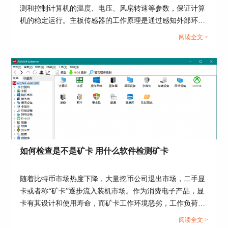
测和控制计算机的温度、电压、风扇转速等参数，保证计算
机的稳定运行。主板传感器的工作原理是通过感知外部环境
的变化，将这些变化转化为电信号，再通过主板上的芯片处
阅读全文 >
理这些信号，最终反馈给计算机系统，实现对环境参数的监
测和调节。AIDA64软件可以读取这些信息，并向用户作出
图五：AIDA64的系统动态稳定性检测界面
反馈。关于AIDA64传感器怎么看，传感器性能参数了解的
内容，本文向大家作简单介绍。...
由此可以对比得出，在硬件检测软件中，
AIDA64软件可以给用户提供精准的检测数据以及
稳定的动态检测体验。
不仅如此，AIDA64软件还能够运行电脑设备信
息的统计功能，可以查询具体的电脑设备运行时
如何检查是不是矿卡 用什么软件检测矿卡
间，从而判断电脑是否为新机。同样还能够对其进
行验机操作，来帮助用户检测电脑的使用状况。
随着比特币市场热度下降，大量挖币公司退出市场，二手显
AIDA64软件同其他检测软件的区别在于
卡或者称“矿卡”逐步流入装机市场。作为消费电子产品，显
AIDA64软件能够提供全套的电脑设备
硬件检测
，
卡有其设计和使用寿命，而矿卡工作环境恶劣，工作负荷
并且在检测得出精准数据的同时，还能够兼顾动态
高，可能存在一些问题，不能单纯作为二手显卡使用。对于
的设备运行管理。由此便能够比较出AIDA64软件
阅读全文 >
那些想购买二手显卡的玩家，如何检查是不是矿卡，用什么