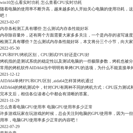
win10怎么看实时功耗 怎么查看CPU实时功耗
随着电脑的使用率不断升高，越来越多的人开始关心电脑的使用功耗，这有
吧！
2023-02-07
内存条检测工具有哪些 怎么测试内存条性能好坏
内存除容量外，还有两个方面需要大家多多关注，一个是内存的读写速度
检测工具有哪些？怎么测试内存条性能好坏，本文将分三个小节，向大家
2022-05-30
CPU和FPU烤机区别，CPU测试FPU好还是CPU好
烤机指的是测试系统的稳定性以及测试电脑的一些极限参数，烤机也被分为
常用的烤机软件AIDA64当中明明有单烤CPU的选项，为什么不能直接单
2021-12-12
AIDA64单烤FPU和CPU区别 ,aida64怎样算烤机通过
AIDA64的烤机测试中，针对CPU有两种不同的烤机方式：CPU压力测试
完本文后，相信各位读者心中都会有清晰的答案。
2021-11-29
怎么查看电脑GPU使用率 电脑GPU使用率多少正常
许多游戏玩家在玩游戏的时候，总会关注到电脑的GPU使用率，因为一但
用率，电脑GPU使用率多少正常的内容吧！
2022-07-29