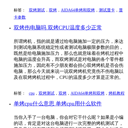
标签：
双烤测试
，
双烤
，
AIDA64单烤和双烤
，
测试显卡
，
显
卡参数
双烤伤电脑吗 双烤CPU温度多少正常
所谓烤机，指的就是通过给电脑施加一定的压力，来达
到测试电脑系统稳定性或者测试电脑极限参数的目的，
既然是给电脑施加压力，那么也就意味着在烤机过程中
电脑的温度会升高，而双烤测试是对电脑的各个零件都
施加压力，因此有不少朋友都会担心双烤烤机是否会伤
电脑，那么今天就来说一说双烤烤机究竟伤不伤电脑以
及在双烤烤机过程中，CPU的温度多少才算是正常的。
标签：
cpu
，
双烤测试
，
双烤
，
AIDA64单烤和双烤
，
烤机教程
单烤cpu什么意思 单烤cpu用什么软件
当你入手了一台电脑，你会对它干什么呢？如果是小编
的话，肯定是对这台电脑进行一次完整的烤机测试了，