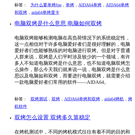
标签：
为什么要单烤fpu
，
单烤
，
AIDA64单烤
，
AIDA64单烤
和双烤
，
aida64单烤显卡
电脑双烤是什么意思 电脑如何双烤
电脑双烤能够检测电脑在高负荷情况下的系统稳定性，
这一点相信对于许多电脑爱好者们是很好理解的，电脑
爱好者们也能够熟练的对电脑进行双烤。但是对于普通
人群来说，双烤是人们平时涉及较少的一个领域，有许
多人不知道电脑双烤是什么意思，也不知道电脑双烤怎
么操作，那么今天我们就来说一说，电脑双烤是什么意
思以及电脑如和双烤，而要进行电脑双烤，就需要介绍
一款电脑爱好者们常用的软件——AIDA64。
标签：
双烤测试
，
双烤
，
AIDA64单烤和双烤
，
aida64烤机
，
烤
机软件
双烤怎么设置 双烤多久算稳定
在烤机测试中，不同的烤机模式往往有着不同的目的和