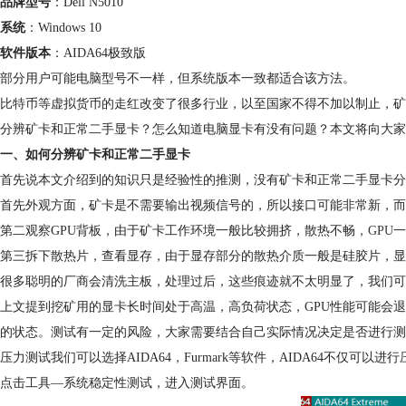
品牌型号
：Dell N5010
系统
：Windows 10
软件版本
：AIDA64极致版
部分用户可能电脑型号不一样，但系统版本一致都适合该方法。
比特币等虚拟货币的走红改变了很多行业，以至国家不得不加以制止，矿
分辨矿卡和正常二手显卡？怎么知道电脑显卡有没有问题？本文将向大家
一、如何分辨矿卡和正常二手显卡
首先说本文介绍到的知识只是经验性的推测，没有矿卡和正常二手显卡分
首先外观方面，矿卡是不需要输出视频信号的，所以接口可能非常新，而
第二观察GPU背板，由于矿卡工作环境一般比较拥挤，散热不畅，
GPU
一
第三拆下散热片，查看显存，由于显存部分的散热介质一般是硅胶片，显
很多聪明的厂商会清洗主板，处理过后，这些痕迹就不太明显了，我们可
上文提到挖矿用的显卡长时间处于高温，高负荷状态，GPU性能可能会
的状态。测试有一定的风险，大家需要结合自己实际情况决定是否进行测
压力测试我们可以选择AIDA64，Furmark等软件，AIDA64不仅可以进行
点击工具—系统稳定性测试，进入测试界面。