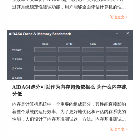
卡性能测试界面，如图5所示，我们点击Start
过其系统稳定性测试功能，用户能够全面评估计算机的性能
Benchmark，运行基准测试。图5所示界面中的数据
和稳定性。而在进行AIDA64软件进行系统稳定性测试时，
越大，代表GPU计算能力越强。
阅读全文 >
选择合适的项目十分重要，下面给大家介绍AIDA64系统稳
定性测试勾选哪几个，AIDA64系统稳定性测试要多久的具
体内容。...
AIDA64跑分可以作为内存超频依据么 为什么内存跑
分低
图5 显卡性能测试界面
内存是计算机系统中一个重要的组成部分，其性能直接影响
如果用户需要与其他用户进行性能比较，可以点击
着整个系统的运行效率。为了更好地优化和评估内存系统的
result，将结果保存，如图6所示，然后在网络上查
性能，人们设计了内存基准测试这一方法。内存基准测试通
找其他AIDA64用户的硬件配置和测试数据，进行
过设计不同的测试场景和工作负载，来模拟和衡量实际应用
阅读全文 >
性能的比较。
场景下内存的各种性能指标，从而为内存系统的优化提供依