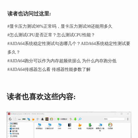
读者也访问过这里:
#
显卡压力测试98%正常吗，显卡压力测试98还能用多久
图2 AIDA 64压力测试界面
#
怎么测试CPU是否正常？怎么测试CPU性能？
在图3所示的测试界面中，我们注意到CPU Usage是
#
AIDA64系统稳定性测试勾选哪几个？AIDA64系统稳定性测试要
高于0%的，很多用户可能非常疑惑，进行GPU计
多久？
算测试为何CPU也一直在进行工作，AIDA64显卡
#
AIDA64跑分可以作为内存超频依据么 为什么内存跑分低
压力测试是基于OpenCL技术建立的，测试程序由
#
AIDA64传感器怎么看 传感器性能参数了解
CPU编译发出，GPU进行负荷100%的运算，运算
完毕后，CPU将发出下一条计算指令，因此
AIDA64的显卡压力测试有两个明显特点，一是由
于两条指令间有时间间隔，所以GPU并不总是以
读者也喜欢这些内容:
100%负荷工作，二是发出的计算指令实际是由
CPU计算完成的，所以进行GPU压力测试时，CPU
同样处于工作状态。
由于笔者使用的核显，所以我们只需关注图3中
CPU各个核心的温度就可以了，运行15-30分钟，