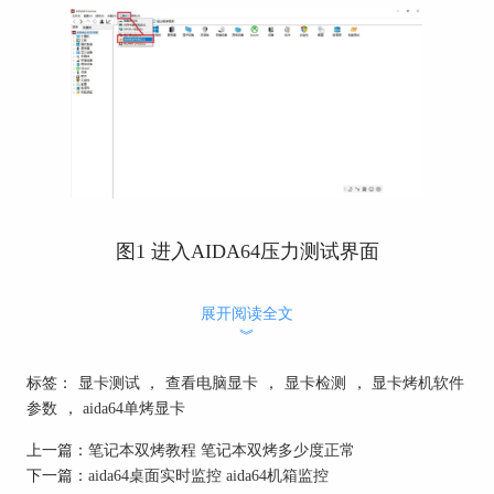
图1 进入AIDA64压力测试界面
在压力测试界面，如图2所示，有Stress CPU等六个
展开阅读全文
选项，我们选择Stress GPU，然后点击Start，
︾
AIDA64将执行
显卡
压力测试程序。
标签：
显卡测试
，
查看电脑显卡
，
显卡检测
，
显卡烤机软件
参数
，
aida64单烤显卡
上一篇：
笔记本双烤教程 笔记本双烤多少度正常
下一篇：
aida64桌面实时监控 aida64机箱监控