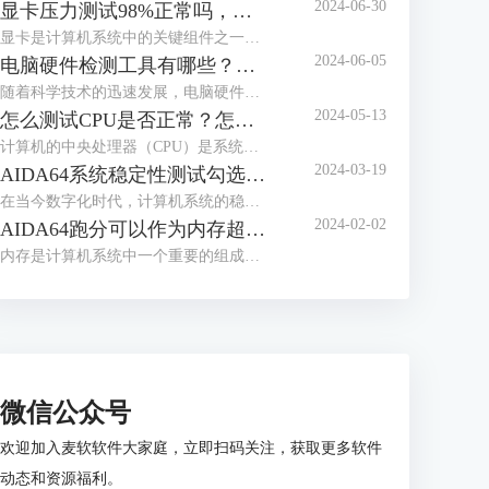
2024-06-30
显卡压力测试98%正常吗，显卡压力测试98还能用多久
显卡是计算机系统中的关键组件之一，负责处理图形和图像计算任务。在使用计算机过程中，用户可能会进行显卡压力测试，以评估其性能和稳定性。下面来给大家介绍显卡压力测试98%正常吗，显卡压力测试98还能用多久的内容。
2024-06-05
电脑硬件检测工具有哪些？电脑硬件检测工具哪个好？
随着科学技术的迅速发展，电脑硬件也是处于日新月异的变化，为了充分发挥电脑的性能，我们通常需要使用专业的硬件检测工具。这些工具不仅可以帮助用户了解电脑硬件的状态，还能提供有效的优化建议。接下来给大家介绍电脑硬件检测工具有哪些，电脑硬件检测工具哪个好。
2024-05-13
怎么测试CPU是否正常？怎么测试CPU性能？
计算机的中央处理器（CPU）是系统的心脏，对其性能的影响至关重要。因此，CPU能否正常运转是一个电脑系统工作的关键，下面给大家介绍怎么测试CPU是否正常，怎么测试CPU性能的具体内容。
2024-03-19
AIDA64系统稳定性测试勾选哪几个？AIDA64系统稳定性测试要多久？
在当今数字化时代，计算机系统的稳定性对于用户体验和工作效率至关重要。AIDA64是一款强大的系统测试工具，通过其系统稳定性测试功能，用户能够全面评估计算机的性能和稳定性。而在进行AIDA64软件进行系统稳定性测试时，选择合适的项目十分重要，下面给大家介绍AIDA64系统稳定性测试勾选哪几个，AIDA64系统稳定性测试要多久的具体内容。
2024-02-02
AIDA64跑分可以作为内存超频依据么 为什么内存跑分低
内存是计算机系统中一个重要的组成部分，其性能直接影响着整个系统的运行效率。为了更好地优化和评估内存系统的性能，人们设计了内存基准测试这一方法。内存基准测试通过设计不同的测试场景和工作负载，来模拟和衡量实际应用场景下内存的各种性能指标，从而为内存系统的优化提供依据。那AIDA64跑分可以作为内存超频依据么？为什么内存跑分低，本文向大家作简单介绍。
微信公众号
欢迎加入麦软软件大家庭，立即扫码关注，获取更多软件
动态和资源福利。