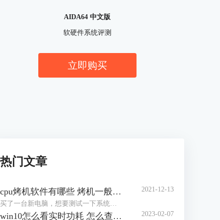
AIDA64 中文版
软硬件系统评测
立即购买
热门文章
2021-12-13
cpu烤机软件有哪些 烤机一般用什么软件
买了一台新电脑，想要测试一下系统的稳定性，对于市场上眼花缭乱的烤机软件，许多网友不知道怎么选择，到底用哪一个软件好，那么小编就来为大家介绍一下烤机软件有哪些，烤机一般用什么软件，，希望可以帮助到网友们少走弯路。
2023-02-07
win10怎么看实时功耗 怎么查看CPU实时功耗