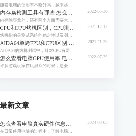
随着电脑的使用率不断升高，越来越多的人开始关心电脑的使用功耗，这有助于用户更好的了解电脑性能，那么应该怎么查看电脑的实时功耗呢？下面就让我们来了解一下win10怎么看实时功耗，怎么查看CPU实时功耗吧！
2022-05-30
内存条检测工具有哪些 怎么测试内存条性能好坏
内存除容量外，还有两个方面需要大家多多关注，一个是内存的读写速度，这与内存的代际，设计密切相关，另一个是内存的颗粒，这与内存能否超频运行密切相关，如何获取这些信息，我们需要借助工具软件，内存条检测工具有哪些？怎么测试内存条性能好坏，本文将分三个小节，向大家做简单介绍。
2021-12-12
CPU和FPU烤机区别，CPU测试FPU好还是CPU好
烤机指的是测试系统的稳定性以及测试电脑的一些极限参数，烤机也被分为单烤和双烤两种方式，其中单烤FPU是能够给电脑CPU最大压力的一种测试，电脑爱好者们通常都会单烤FPU来测试电脑CPU的极限温度。而在常用的烤机软件AIDA64当中明明有单烤CPU的选项，为什么不能直接单烤CPU呢？现在我们就来解答一下我们在烤机的时候究竟应该烤CPU还是FPU，以及烤CPU和FPU的区别，快来一起看看吧！
2021-11-29
AIDA64单烤FPU和CPU区别 ,aida64怎样算烤机通过
AIDA64的烤机测试中，针对CPU有两种不同的烤机方式：CPU压力测试和FPU压力测试。那么使用AIDA64单烤FPU和CPU区别是什么，这两种测试如何进行，分别针对什么应用场景，同时aida64怎样算烤机通过，阅读完本文后，相信各位读者心中都会有清晰的答案。
2022-07-29
怎么查看电脑GPU使用率 电脑GPU使用率多少正常
许多游戏玩家在玩游戏的时候，总会关注到电脑的GPU使用率，因为一但GPU使用率过高的话，就会造成游戏卡顿等现象，那么你知道怎么查看电脑GPU使用率吗？下面就让我们一起来了解一下关于怎么查看电脑GPU使用率，电脑GPU使用率多少正常的内容吧！
最新文章
2024-08-03
怎么查看电脑真实硬件信息，怎么查看电脑硬件内存
在日常使用电脑的过程中，了解电脑的硬件信息是解决问题、升级硬件或进行维护的关键步骤。通过查看电脑的真实硬件信息，我们可以了解处理器、内存、显卡等组件的详细信息，从而更好地了解电脑的性能和使用状况。接下来给大家介绍怎么查看电脑真实硬件信息，怎么查看电脑硬件内存。