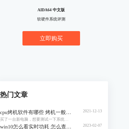
AIDA64 中文版
软硬件系统评测
立即购买
热门文章
2021-12-13
cpu烤机软件有哪些 烤机一般用什么软件
买了一台新电脑，想要测试一下系统的稳定性，对于市场上眼花缭乱的烤机软件，许多网友不知道怎么选择，到底用哪一个软件好，那么小编就来为大家介绍一下烤机软件有哪些，烤机一般用什么软件，，希望可以帮助到网友们少走弯路。
2023-02-07
win10怎么看实时功耗 怎么查看CPU实时功耗