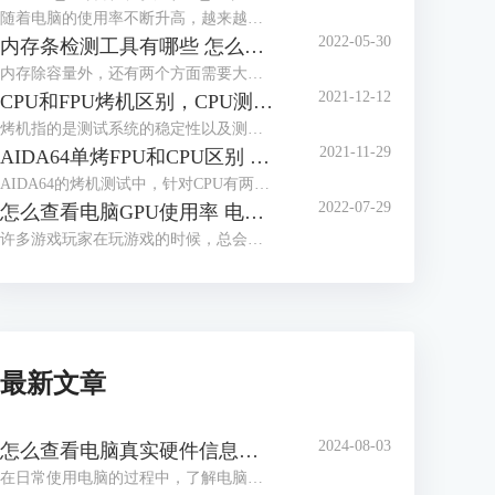
随着电脑的使用率不断升高，越来越多的人开始关心电脑的使用功耗，这有助于用户更好的了解电脑性能，那么应该怎么查看电脑的实时功耗呢？下面就让我们来了解一下win10怎么看实时功耗，怎么查看CPU实时功耗吧！
2022-05-30
内存条检测工具有哪些 怎么测试内存条性能好坏
内存除容量外，还有两个方面需要大家多多关注，一个是内存的读写速度，这与内存的代际，设计密切相关，另一个是内存的颗粒，这与内存能否超频运行密切相关，如何获取这些信息，我们需要借助工具软件，内存条检测工具有哪些？怎么测试内存条性能好坏，本文将分三个小节，向大家做简单介绍。
2021-12-12
CPU和FPU烤机区别，CPU测试FPU好还是CPU好
烤机指的是测试系统的稳定性以及测试电脑的一些极限参数，烤机也被分为单烤和双烤两种方式，其中单烤FPU是能够给电脑CPU最大压力的一种测试，电脑爱好者们通常都会单烤FPU来测试电脑CPU的极限温度。而在常用的烤机软件AIDA64当中明明有单烤CPU的选项，为什么不能直接单烤CPU呢？现在我们就来解答一下我们在烤机的时候究竟应该烤CPU还是FPU，以及烤CPU和FPU的区别，快来一起看看吧！
2021-11-29
AIDA64单烤FPU和CPU区别 ,aida64怎样算烤机通过
AIDA64的烤机测试中，针对CPU有两种不同的烤机方式：CPU压力测试和FPU压力测试。那么使用AIDA64单烤FPU和CPU区别是什么，这两种测试如何进行，分别针对什么应用场景，同时aida64怎样算烤机通过，阅读完本文后，相信各位读者心中都会有清晰的答案。
2022-07-29
怎么查看电脑GPU使用率 电脑GPU使用率多少正常
许多游戏玩家在玩游戏的时候，总会关注到电脑的GPU使用率，因为一但GPU使用率过高的话，就会造成游戏卡顿等现象，那么你知道怎么查看电脑GPU使用率吗？下面就让我们一起来了解一下关于怎么查看电脑GPU使用率，电脑GPU使用率多少正常的内容吧！
最新文章
2024-08-03
怎么查看电脑真实硬件信息，怎么查看电脑硬件内存
在日常使用电脑的过程中，了解电脑的硬件信息是解决问题、升级硬件或进行维护的关键步骤。通过查看电脑的真实硬件信息，我们可以了解处理器、内存、显卡等组件的详细信息，从而更好地了解电脑的性能和使用状况。接下来给大家介绍怎么查看电脑真实硬件信息，怎么查看电脑硬件内存。