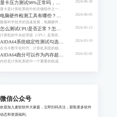
2024-06-30
显卡压力测试98%正常吗，显卡压力测试98还能用多久
显卡是计算机系统中的关键组件之一，负责处理图形和图像计算任务。在使用计算机过程中，用户可能会进行显卡压力测试，以评估其性能和稳定性。下面来给大家介绍显卡压力测试98%正常吗，显卡压力测试98还能用多久的内容。
2024-06-05
电脑硬件检测工具有哪些？电脑硬件检测工具哪个好？
随着科学技术的迅速发展，电脑硬件也是处于日新月异的变化，为了充分发挥电脑的性能，我们通常需要使用专业的硬件检测工具。这些工具不仅可以帮助用户了解电脑硬件的状态，还能提供有效的优化建议。接下来给大家介绍电脑硬件检测工具有哪些，电脑硬件检测工具哪个好。
2024-05-13
怎么测试CPU是否正常？怎么测试CPU性能？
计算机的中央处理器（CPU）是系统的心脏，对其性能的影响至关重要。因此，CPU能否正常运转是一个电脑系统工作的关键，下面给大家介绍怎么测试CPU是否正常，怎么测试CPU性能的具体内容。
2024-03-19
AIDA64系统稳定性测试勾选哪几个？AIDA64系统稳定性测试要多久？
在当今数字化时代，计算机系统的稳定性对于用户体验和工作效率至关重要。AIDA64是一款强大的系统测试工具，通过其系统稳定性测试功能，用户能够全面评估计算机的性能和稳定性。而在进行AIDA64软件进行系统稳定性测试时，选择合适的项目十分重要，下面给大家介绍AIDA64系统稳定性测试勾选哪几个，AIDA64系统稳定性测试要多久的具体内容。
2024-02-02
AIDA64跑分可以作为内存超频依据么 为什么内存跑分低
内存是计算机系统中一个重要的组成部分，其性能直接影响着整个系统的运行效率。为了更好地优化和评估内存系统的性能，人们设计了内存基准测试这一方法。内存基准测试通过设计不同的测试场景和工作负载，来模拟和衡量实际应用场景下内存的各种性能指标，从而为内存系统的优化提供依据。那AIDA64跑分可以作为内存超频依据么？为什么内存跑分低，本文向大家作简单介绍。
微信公众号
欢迎加入麦软软件大家庭，立即扫码关注，获取更多软件
动态和资源福利。