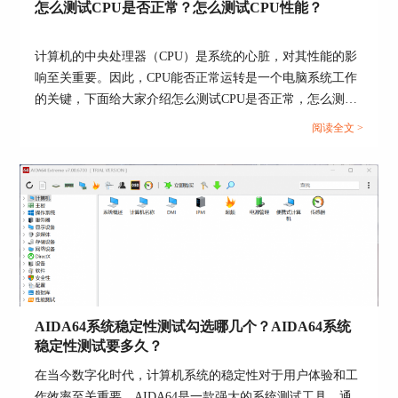
怎么测试CPU是否正常？怎么测试CPU性能？
图3AIDA 64系统稳定性测试界面
计算机的中央处理器（CPU）是系统的心脏，对其性能的影
响至关重要。因此，CPU能否正常运转是一个电脑系统工作
AIDA64怎样算烤机通过
的关键，下面给大家介绍怎么测试CPU是否正常，怎么测试
烤机测试运行完毕后，我们可以在Temperature和
CPU性能的具体内容。...
Statistics选项卡查看烤机测试结果。
阅读全文 >
Temperature选项卡，我们需要查看CPU Core温度曲
线和CPU Throttling曲线。如图3所示，如果测试过
程中CPU Core温度曲线高于85摄氏度或者CPU
Throttling（CPU 降频）曲线大于0%，说明烤机不
通过。
AIDA64系统稳定性测试勾选哪几个？AIDA64系统
稳定性测试要多久？
在当今数字化时代，计算机系统的稳定性对于用户体验和工
作效率至关重要。AIDA64是一款强大的系统测试工具，通