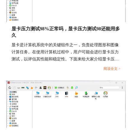
算）测试，显而易见，FPU测试负荷要远大于CPU
测试负荷。
运行Stress CPU测试，一般需要运行10 min，运行
显卡压力测试98%正常吗，显卡压力测试98还能用多
Stress FPU，运行5 min即可，只要设备在测试时间
久
内不出现蓝屏，CPU过热，CPU降频等现象，即说
明烤机通过。用户可以根据自身需求，选择Stress
显卡是计算机系统中的关键组件之一，负责处理图形和图像
CPU或Stress FPU，然后点击图3左下角的Start，进
计算任务。在使用计算机过程中，用户可能会进行显卡压力
行烤机测试。
测试，以评估其性能和稳定性。下面来给大家介绍显卡压力
测试98%正常吗，显卡压力测试98还能用多久的内容。...
阅读全文 >