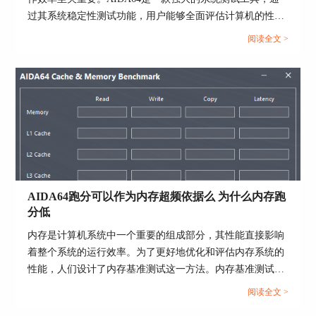
过其系统稳定性测试功能，用户能够全面评估计算机的性能
图4CPU核心温度和降频曲线界面
和稳定性。而在进行AIDA64软件进行系统稳定性测试时，
阅读全文 >
选择合适的项目十分重要，下面给大家介绍AIDA64系统稳
在Statistics选项卡，我们可以直接查看CPU温度最
定性测试勾选哪几个，AIDA64系统稳定性测试要多久的具
高值和CPU降频次数，如图4所示，最高值大于85
体内容。...
摄氏度或者CPU降频次数大于0，烤机测试不通
过。
AIDA64跑分可以作为内存超频依据么 为什么内存跑
分低
内存是计算机系统中一个重要的组成部分，其性能直接影响
着整个系统的运行效率。为了更好地优化和评估内存系统的
性能，人们设计了内存基准测试这一方法。内存基准测试通
图5 Statistics界面
过设计不同的测试场景和工作负载，来模拟和衡量实际应用
阅读全文 >
场景下内存的各种性能指标，从而为内存系统的优化提供依
使用AIDA64烤机如何算稳定取决于进行何种运