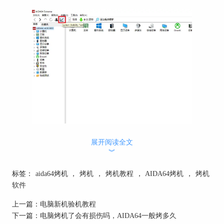
图1 进入系统稳定性测试
展开阅读全文
︾
或者如图2所示，依次点击工具—系统稳定性测
试，进入工作界面。
标签：
aida64烤机
，
烤机
，
烤机教程
，
AIDA64烤机
，
烤机
软件
上一篇：
电脑新机验机教程
下一篇：
电脑烤机了会有损伤吗，AIDA64一般烤多久