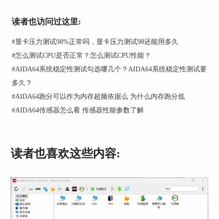
读者也访问过这里:
#
显卡压力测试98%正常吗，显卡压力测试98还能用多久
#
怎么测试CPU是否正常？怎么测试CPU性能？
#
AIDA64系统稳定性测试勾选哪几个？AIDA64系统稳定性测试要
图2进入AIDA64系统稳定性测试
多久？
#
AIDA64跑分可以作为内存超频依据么 为什么内存跑分低
系统稳定性测试界面如图3所示，AIDA64提供了
#
AIDA64传感器怎么看 传感器性能参数了解
CPU
（整数运算），
FPU
（浮点运算），缓存，内
存，硬盘，GPU（图像处理器）六种有关硬件设备
的稳定性测试或者它们之间的任意组合。
我们所说的烤机是指使CPU进入高负荷整数运算或
读者也喜欢这些内容:
浮点运算程序，并持续一段时间，此间通过监测硬
件的状态，以评价系统日常使用时的稳定性。如果
日常使用电脑仅仅是操作办公软件或者玩网络游
戏，那么进行Stress CPU（整数运算）即可，如果
日常使用电脑玩大型3D游戏，运行科学计算，或者
进行视频渲染，就需要进行Stress FPU（浮点计