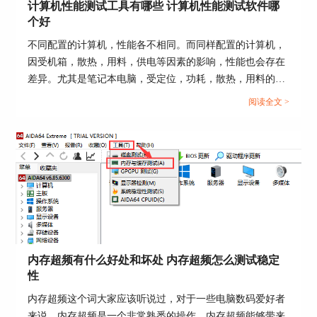
图3：切换多显示器模式
计算机性能测试工具有哪些 计算机性能测试软件哪
个好
然后，我们要在“Color Tests”中选择要测试的项
不同配置的计算机，性能各不相同。而同样配置的计算机，
目，一般来说全选“Solid Fills”纯色填充项，如图4
因受机箱，散热，用料，供电等因素的影响，性能也会存在
就可以了。鼠标移动到测试项上，在界面下方可以
差异。尤其是笔记本电脑，受定位，功耗，散热，用料的影
查看该项的实际作用，在左侧的窗口中可以查看它
响，性能差距更大。同样价位的电脑，用户如何了解性能的
的测试界面预览。
阅读全文 >
强弱，这就需要借助计算机性能测试软件。那么计算机性能
测试工具有哪些，计算机性能测试软件哪个好？本文向大家
作简单介绍。...
内存超频有什么好处和坏处 内存超频怎么测试稳定
性
内存超频这个词大家应该听说过，对于一些电脑数码爱好者
图4：全选纯色填充
来说，内存超频是一个非常熟悉的操作。内存超频能够带来