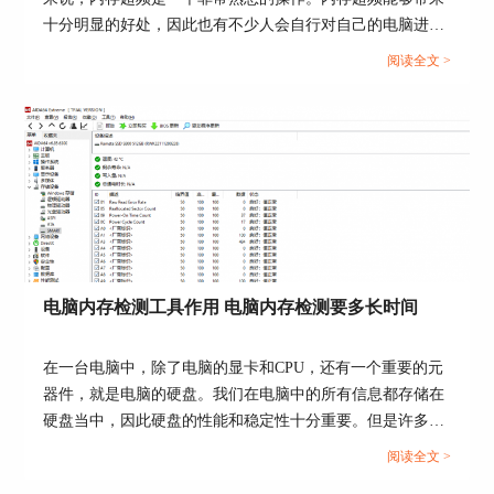
十分明显的好处，因此也有不少人会自行对自己的电脑进行
接下来我们需要选择是自动运行测试还是手动测
超频，可实际上，内存超频也会给电脑带来一定的风险和影
试，在自动模式下，所选的测试屏幕将像幻灯片一
阅读全文 >
响，今天我们就来说一说内存超频有什么好处和坏处，内存
样依次显示，直到按Esc键为止。在手动模式下，
超频怎么测试稳定性。...
我们可以通过按Space空格键或Page Down向下键进
入下一个测试屏幕，在这种模式下，将为每个测试
屏幕提供有关我们需要注意的提示。
电脑内存检测工具作用 电脑内存检测要多长时间
在一台电脑中，除了电脑的显卡和CPU，还有一个重要的元
器件，就是电脑的硬盘。我们在电脑中的所有信息都存储在
硬盘当中，因此硬盘的性能和稳定性十分重要。但是许多人
并不知道如何通过软件来检测电脑硬盘的状态，那么我们今
阅读全文 >
天就来说一说电脑内存检测工具作用，电脑内存检测需要多
图5：选择测试模式