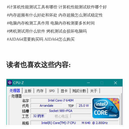
#
计算机性能测试工具有哪些 计算机性能测试软件哪个好
图2：AIDA64工具菜单
#
内存超频有什么好处和坏处 内存超频怎么测试稳定性
在坏点检测开始前，我们要进行一些设置。如果我
#
电脑内存检测工具作用 电脑内存检测要多长时间
们要检测多个显示器的坏点，那么需要在“File”菜
#
烤机测试用什么软件 烤机测试会损坏电脑吗
单的“Preference”中，将AIDA64切换为多显示器模
#
AIDA64需要购买吗 AIDA64怎么购买
式，如下图3红框。
读者也喜欢这些内容: