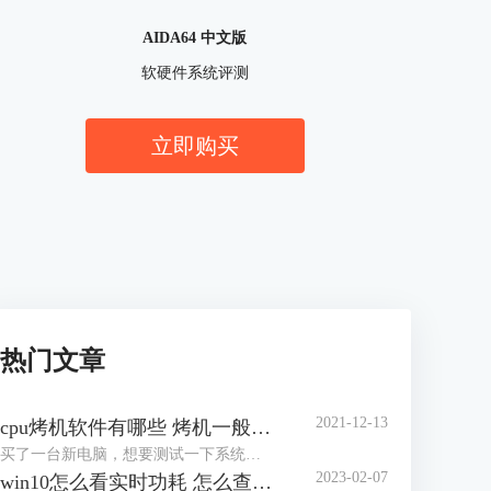
AIDA64 中文版
软硬件系统评测
立即购买
热门文章
2021-12-13
cpu烤机软件有哪些 烤机一般用什么软件
买了一台新电脑，想要测试一下系统的稳定性，对于市场上眼花缭乱的烤机软件，许多网友不知道怎么选择，到底用哪一个软件好，那么小编就来为大家介绍一下烤机软件有哪些，烤机一般用什么软件，，希望可以帮助到网友们少走弯路。
2023-02-07
win10怎么看实时功耗 怎么查看CPU实时功耗