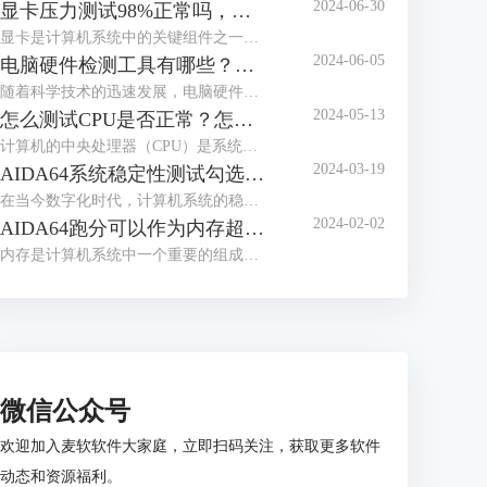
2024-06-30
显卡压力测试98%正常吗，显卡压力测试98还能用多久
显卡是计算机系统中的关键组件之一，负责处理图形和图像计算任务。在使用计算机过程中，用户可能会进行显卡压力测试，以评估其性能和稳定性。下面来给大家介绍显卡压力测试98%正常吗，显卡压力测试98还能用多久的内容。
2024-06-05
电脑硬件检测工具有哪些？电脑硬件检测工具哪个好？
随着科学技术的迅速发展，电脑硬件也是处于日新月异的变化，为了充分发挥电脑的性能，我们通常需要使用专业的硬件检测工具。这些工具不仅可以帮助用户了解电脑硬件的状态，还能提供有效的优化建议。接下来给大家介绍电脑硬件检测工具有哪些，电脑硬件检测工具哪个好。
2024-05-13
怎么测试CPU是否正常？怎么测试CPU性能？
计算机的中央处理器（CPU）是系统的心脏，对其性能的影响至关重要。因此，CPU能否正常运转是一个电脑系统工作的关键，下面给大家介绍怎么测试CPU是否正常，怎么测试CPU性能的具体内容。
2024-03-19
AIDA64系统稳定性测试勾选哪几个？AIDA64系统稳定性测试要多久？
在当今数字化时代，计算机系统的稳定性对于用户体验和工作效率至关重要。AIDA64是一款强大的系统测试工具，通过其系统稳定性测试功能，用户能够全面评估计算机的性能和稳定性。而在进行AIDA64软件进行系统稳定性测试时，选择合适的项目十分重要，下面给大家介绍AIDA64系统稳定性测试勾选哪几个，AIDA64系统稳定性测试要多久的具体内容。
2024-02-02
AIDA64跑分可以作为内存超频依据么 为什么内存跑分低
内存是计算机系统中一个重要的组成部分，其性能直接影响着整个系统的运行效率。为了更好地优化和评估内存系统的性能，人们设计了内存基准测试这一方法。内存基准测试通过设计不同的测试场景和工作负载，来模拟和衡量实际应用场景下内存的各种性能指标，从而为内存系统的优化提供依据。那AIDA64跑分可以作为内存超频依据么？为什么内存跑分低，本文向大家作简单介绍。
微信公众号
欢迎加入麦软软件大家庭，立即扫码关注，获取更多软件
动态和资源福利。