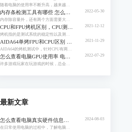
随着电脑的使用率不断升高，越来越多的人开始关心电脑的使用功耗，这有助于用户更好的了解电脑性能，那么应该怎么查看电脑的实时功耗呢？下面就让我们来了解一下win10怎么看实时功耗，怎么查看CPU实时功耗吧！
2022-05-30
内存条检测工具有哪些 怎么测试内存条性能好坏
内存除容量外，还有两个方面需要大家多多关注，一个是内存的读写速度，这与内存的代际，设计密切相关，另一个是内存的颗粒，这与内存能否超频运行密切相关，如何获取这些信息，我们需要借助工具软件，内存条检测工具有哪些？怎么测试内存条性能好坏，本文将分三个小节，向大家做简单介绍。
2021-12-12
CPU和FPU烤机区别，CPU测试FPU好还是CPU好
烤机指的是测试系统的稳定性以及测试电脑的一些极限参数，烤机也被分为单烤和双烤两种方式，其中单烤FPU是能够给电脑CPU最大压力的一种测试，电脑爱好者们通常都会单烤FPU来测试电脑CPU的极限温度。而在常用的烤机软件AIDA64当中明明有单烤CPU的选项，为什么不能直接单烤CPU呢？现在我们就来解答一下我们在烤机的时候究竟应该烤CPU还是FPU，以及烤CPU和FPU的区别，快来一起看看吧！
2021-11-29
AIDA64单烤FPU和CPU区别 ,aida64怎样算烤机通过
AIDA64的烤机测试中，针对CPU有两种不同的烤机方式：CPU压力测试和FPU压力测试。那么使用AIDA64单烤FPU和CPU区别是什么，这两种测试如何进行，分别针对什么应用场景，同时aida64怎样算烤机通过，阅读完本文后，相信各位读者心中都会有清晰的答案。
2022-07-29
怎么查看电脑GPU使用率 电脑GPU使用率多少正常
许多游戏玩家在玩游戏的时候，总会关注到电脑的GPU使用率，因为一但GPU使用率过高的话，就会造成游戏卡顿等现象，那么你知道怎么查看电脑GPU使用率吗？下面就让我们一起来了解一下关于怎么查看电脑GPU使用率，电脑GPU使用率多少正常的内容吧！
最新文章
2024-08-03
怎么查看电脑真实硬件信息，怎么查看电脑硬件内存
在日常使用电脑的过程中，了解电脑的硬件信息是解决问题、升级硬件或进行维护的关键步骤。通过查看电脑的真实硬件信息，我们可以了解处理器、内存、显卡等组件的详细信息，从而更好地了解电脑的性能和使用状况。接下来给大家介绍怎么查看电脑真实硬件信息，怎么查看电脑硬件内存。