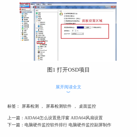
图1 打开OSD项目
在图1中，标识了面板设置区域，有屏显面板背景
展开阅读全文
色，透明度和Alignment三个选项。
︾
我们点击选择，为面板指定颜色，这里以绿色为
例，然后我们可以在透明度选项处，为面板调整透
标签：
屏幕检测
，
屏幕检测软件
，
桌面监控
明度，4步可以为显示内容设置对齐方式，这里选
上一篇：
AIDA64怎么设置悬浮窗 AIDA64风扇设置
择默认的适合选项。
下一篇：
电脑硬件监控软件排行 电脑硬件监控副屏制作