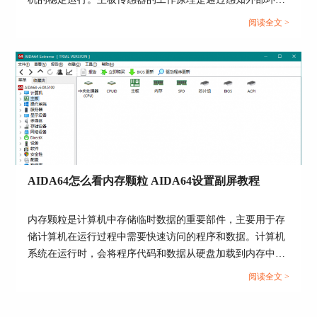
图5 拖动面板至合适位置
的变化，将这些变化转化为电信号，再通过主板上的芯片处
阅读全文 >
调整至满意的位置后，我们再按1小节中方法，打
理这些信号，最终反馈给计算机系统，实现对环境参数的监
开OSD项目，如图6所示，选中锁定信息板位置，
测和调节。AIDA64软件可以读取这些信息，并向用户作出
然后点击应用，进行该步骤操作后，我们用左键拖
反馈。关于AIDA64传感器怎么看，传感器性能参数了解的
动面板，发现面板已经被固定。
内容，本文向大家作简单介绍。...
AIDA64怎么看内存颗粒 AIDA64设置副屏教程
内存颗粒是计算机中存储临时数据的重要部件，主要用于存
储计算机在运行过程中需要快速访问的程序和数据。计算机
系统在运行时，会将程序代码和数据从硬盘加载到内存中，
以便CPU可以高速访问。内存颗粒通过SRAM和DRAM这两
阅读全文 >
种内存技术来实现数据的存储。内存颗粒性能影响计算机系
图6 锁定信息板位置
统的性能，我们可以借助专业硬件管理软件AIDA64查看内