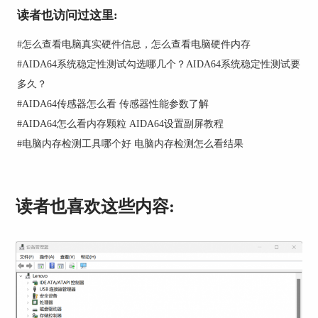
读者也访问过这里:
#
怎么查看电脑真实硬件信息，怎么查看电脑硬件内存
#
AIDA64系统稳定性测试勾选哪几个？AIDA64系统稳定性测试要
多久？
#
AIDA64传感器怎么看 传感器性能参数了解
#
AIDA64怎么看内存颗粒 AIDA64设置副屏教程
#
电脑内存检测工具哪个好 电脑内存检测怎么看结果
图2 传感器信息界面
设置完毕后，点击OK，然后我们点击屏显项目按
键，对项目显示格式进行设置，双击需要进行显示
读者也喜欢这些内容:
的项目，然后在弹出的窗口中，对项目显示标题，
字体，颜色进行设置。关于字体等设置相信大家非
常熟悉，这里不再赘述。