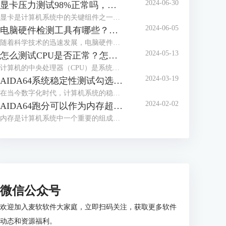
2024-06-30
显卡压力测试98%正常吗，显卡压力测试98还能用多久
显卡是计算机系统中的关键组件之一，负责处理图形和图像计算任务。在使用计算机过程中，用户可能会进行显卡压力测试，以评估其性能和稳定性。下面来给大家介绍显卡压力测试98%正常吗，显卡压力测试98还能用多久的内容。
2024-06-05
电脑硬件检测工具有哪些？电脑硬件检测工具哪个好？
随着科学技术的迅速发展，电脑硬件也是处于日新月异的变化，为了充分发挥电脑的性能，我们通常需要使用专业的硬件检测工具。这些工具不仅可以帮助用户了解电脑硬件的状态，还能提供有效的优化建议。接下来给大家介绍电脑硬件检测工具有哪些，电脑硬件检测工具哪个好。
2024-05-13
怎么测试CPU是否正常？怎么测试CPU性能？
计算机的中央处理器（CPU）是系统的心脏，对其性能的影响至关重要。因此，CPU能否正常运转是一个电脑系统工作的关键，下面给大家介绍怎么测试CPU是否正常，怎么测试CPU性能的具体内容。
2024-03-19
AIDA64系统稳定性测试勾选哪几个？AIDA64系统稳定性测试要多久？
在当今数字化时代，计算机系统的稳定性对于用户体验和工作效率至关重要。AIDA64是一款强大的系统测试工具，通过其系统稳定性测试功能，用户能够全面评估计算机的性能和稳定性。而在进行AIDA64软件进行系统稳定性测试时，选择合适的项目十分重要，下面给大家介绍AIDA64系统稳定性测试勾选哪几个，AIDA64系统稳定性测试要多久的具体内容。
2024-02-02
AIDA64跑分可以作为内存超频依据么 为什么内存跑分低
内存是计算机系统中一个重要的组成部分，其性能直接影响着整个系统的运行效率。为了更好地优化和评估内存系统的性能，人们设计了内存基准测试这一方法。内存基准测试通过设计不同的测试场景和工作负载，来模拟和衡量实际应用场景下内存的各种性能指标，从而为内存系统的优化提供依据。那AIDA64跑分可以作为内存超频依据么？为什么内存跑分低，本文向大家作简单介绍。
微信公众号
欢迎加入麦软软件大家庭，立即扫码关注，获取更多软件
动态和资源福利。