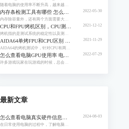
随着电脑的使用率不断升高，越来越多的人开始关心电脑的使用功耗，这有助于用户更好的了解电脑性能，那么应该怎么查看电脑的实时功耗呢？下面就让我们来了解一下win10怎么看实时功耗，怎么查看CPU实时功耗吧！
2022-05-30
内存条检测工具有哪些 怎么测试内存条性能好坏
内存除容量外，还有两个方面需要大家多多关注，一个是内存的读写速度，这与内存的代际，设计密切相关，另一个是内存的颗粒，这与内存能否超频运行密切相关，如何获取这些信息，我们需要借助工具软件，内存条检测工具有哪些？怎么测试内存条性能好坏，本文将分三个小节，向大家做简单介绍。
2021-12-12
CPU和FPU烤机区别，CPU测试FPU好还是CPU好
烤机指的是测试系统的稳定性以及测试电脑的一些极限参数，烤机也被分为单烤和双烤两种方式，其中单烤FPU是能够给电脑CPU最大压力的一种测试，电脑爱好者们通常都会单烤FPU来测试电脑CPU的极限温度。而在常用的烤机软件AIDA64当中明明有单烤CPU的选项，为什么不能直接单烤CPU呢？现在我们就来解答一下我们在烤机的时候究竟应该烤CPU还是FPU，以及烤CPU和FPU的区别，快来一起看看吧！
2021-11-29
AIDA64单烤FPU和CPU区别 ,aida64怎样算烤机通过
AIDA64的烤机测试中，针对CPU有两种不同的烤机方式：CPU压力测试和FPU压力测试。那么使用AIDA64单烤FPU和CPU区别是什么，这两种测试如何进行，分别针对什么应用场景，同时aida64怎样算烤机通过，阅读完本文后，相信各位读者心中都会有清晰的答案。
2022-07-29
怎么查看电脑GPU使用率 电脑GPU使用率多少正常
许多游戏玩家在玩游戏的时候，总会关注到电脑的GPU使用率，因为一但GPU使用率过高的话，就会造成游戏卡顿等现象，那么你知道怎么查看电脑GPU使用率吗？下面就让我们一起来了解一下关于怎么查看电脑GPU使用率，电脑GPU使用率多少正常的内容吧！
最新文章
2024-08-03
怎么查看电脑真实硬件信息，怎么查看电脑硬件内存
在日常使用电脑的过程中，了解电脑的硬件信息是解决问题、升级硬件或进行维护的关键步骤。通过查看电脑的真实硬件信息，我们可以了解处理器、内存、显卡等组件的详细信息，从而更好地了解电脑的性能和使用状况。接下来给大家介绍怎么查看电脑真实硬件信息，怎么查看电脑硬件内存。