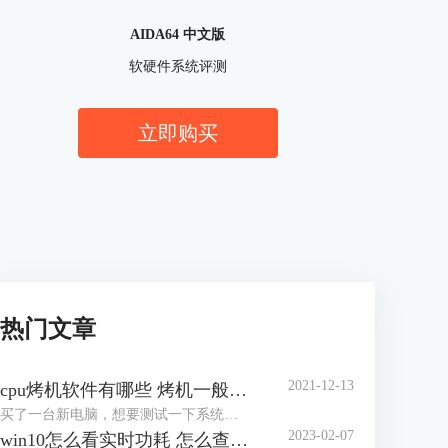
AIDA64 中文版
软硬件系统评测
立即购买
热门文章
2021-12-13
cpu烤机软件有哪些 烤机一般用什么软件
买了一台新电脑，想要测试一下系统的稳定性，对于市场上眼花缭乱的烤机软件，许多网友不知道怎么选择，到底用哪一个软件好，那么小编就来为大家介绍一下烤机软件有哪些，烤机一般用什么软件，，希望可以帮助到网友们少走弯路。
2023-02-07
win10怎么看实时功耗 怎么查看CPU实时功耗