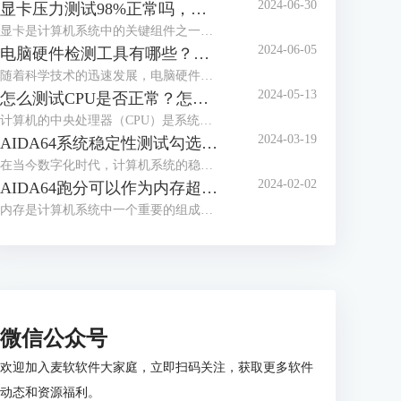
2024-06-30
显卡压力测试98%正常吗，显卡压力测试98还能用多久
显卡是计算机系统中的关键组件之一，负责处理图形和图像计算任务。在使用计算机过程中，用户可能会进行显卡压力测试，以评估其性能和稳定性。下面来给大家介绍显卡压力测试98%正常吗，显卡压力测试98还能用多久的内容。
2024-06-05
电脑硬件检测工具有哪些？电脑硬件检测工具哪个好？
随着科学技术的迅速发展，电脑硬件也是处于日新月异的变化，为了充分发挥电脑的性能，我们通常需要使用专业的硬件检测工具。这些工具不仅可以帮助用户了解电脑硬件的状态，还能提供有效的优化建议。接下来给大家介绍电脑硬件检测工具有哪些，电脑硬件检测工具哪个好。
2024-05-13
怎么测试CPU是否正常？怎么测试CPU性能？
计算机的中央处理器（CPU）是系统的心脏，对其性能的影响至关重要。因此，CPU能否正常运转是一个电脑系统工作的关键，下面给大家介绍怎么测试CPU是否正常，怎么测试CPU性能的具体内容。
2024-03-19
AIDA64系统稳定性测试勾选哪几个？AIDA64系统稳定性测试要多久？
在当今数字化时代，计算机系统的稳定性对于用户体验和工作效率至关重要。AIDA64是一款强大的系统测试工具，通过其系统稳定性测试功能，用户能够全面评估计算机的性能和稳定性。而在进行AIDA64软件进行系统稳定性测试时，选择合适的项目十分重要，下面给大家介绍AIDA64系统稳定性测试勾选哪几个，AIDA64系统稳定性测试要多久的具体内容。
2024-02-02
AIDA64跑分可以作为内存超频依据么 为什么内存跑分低
内存是计算机系统中一个重要的组成部分，其性能直接影响着整个系统的运行效率。为了更好地优化和评估内存系统的性能，人们设计了内存基准测试这一方法。内存基准测试通过设计不同的测试场景和工作负载，来模拟和衡量实际应用场景下内存的各种性能指标，从而为内存系统的优化提供依据。那AIDA64跑分可以作为内存超频依据么？为什么内存跑分低，本文向大家作简单介绍。
微信公众号
欢迎加入麦软软件大家庭，立即扫码关注，获取更多软件
动态和资源福利。