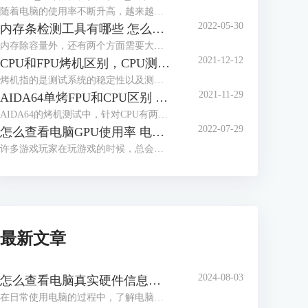
随着电脑的使用率不断升高，越来越多的人开始关心电脑的使用功耗，这有助于用户更好的了解电脑性能，那么应该怎么查看电脑的实时功耗呢？下面就让我们来了解一下win10怎么看实时功耗，怎么查看CPU实时功耗吧！
2022-05-30
内存条检测工具有哪些 怎么测试内存条性能好坏
内存除容量外，还有两个方面需要大家多多关注，一个是内存的读写速度，这与内存的代际，设计密切相关，另一个是内存的颗粒，这与内存能否超频运行密切相关，如何获取这些信息，我们需要借助工具软件，内存条检测工具有哪些？怎么测试内存条性能好坏，本文将分三个小节，向大家做简单介绍。
2021-12-12
CPU和FPU烤机区别，CPU测试FPU好还是CPU好
烤机指的是测试系统的稳定性以及测试电脑的一些极限参数，烤机也被分为单烤和双烤两种方式，其中单烤FPU是能够给电脑CPU最大压力的一种测试，电脑爱好者们通常都会单烤FPU来测试电脑CPU的极限温度。而在常用的烤机软件AIDA64当中明明有单烤CPU的选项，为什么不能直接单烤CPU呢？现在我们就来解答一下我们在烤机的时候究竟应该烤CPU还是FPU，以及烤CPU和FPU的区别，快来一起看看吧！
2021-11-29
AIDA64单烤FPU和CPU区别 ,aida64怎样算烤机通过
AIDA64的烤机测试中，针对CPU有两种不同的烤机方式：CPU压力测试和FPU压力测试。那么使用AIDA64单烤FPU和CPU区别是什么，这两种测试如何进行，分别针对什么应用场景，同时aida64怎样算烤机通过，阅读完本文后，相信各位读者心中都会有清晰的答案。
2022-07-29
怎么查看电脑GPU使用率 电脑GPU使用率多少正常
许多游戏玩家在玩游戏的时候，总会关注到电脑的GPU使用率，因为一但GPU使用率过高的话，就会造成游戏卡顿等现象，那么你知道怎么查看电脑GPU使用率吗？下面就让我们一起来了解一下关于怎么查看电脑GPU使用率，电脑GPU使用率多少正常的内容吧！
最新文章
2024-08-03
怎么查看电脑真实硬件信息，怎么查看电脑硬件内存
在日常使用电脑的过程中，了解电脑的硬件信息是解决问题、升级硬件或进行维护的关键步骤。通过查看电脑的真实硬件信息，我们可以了解处理器、内存、显卡等组件的详细信息，从而更好地了解电脑的性能和使用状况。接下来给大家介绍怎么查看电脑真实硬件信息，怎么查看电脑硬件内存。