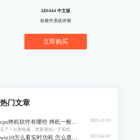
AIDA64 中文版
软硬件系统评测
立即购买
热门文章
2021-12-13
cpu烤机软件有哪些 烤机一般用什么软件
买了一台新电脑，想要测试一下系统的稳定性，对于市场上眼花缭乱的烤机软件，许多网友不知道怎么选择，到底用哪一个软件好，那么小编就来为大家介绍一下烤机软件有哪些，烤机一般用什么软件，，希望可以帮助到网友们少走弯路。
2023-02-07
win10怎么看实时功耗 怎么查看CPU实时功耗