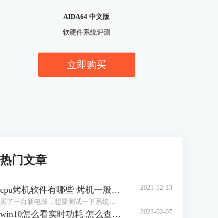
AIDA64 中文版
软硬件系统评测
立即购买
热门文章
2021-12-13
cpu烤机软件有哪些 烤机一般用什么软件
买了一台新电脑，想要测试一下系统的稳定性，对于市场上眼花缭乱的烤机软件，许多网友不知道怎么选择，到底用哪一个软件好，那么小编就来为大家介绍一下烤机软件有哪些，烤机一般用什么软件，，希望可以帮助到网友们少走弯路。
2023-02-07
win10怎么看实时功耗 怎么查看CPU实时功耗