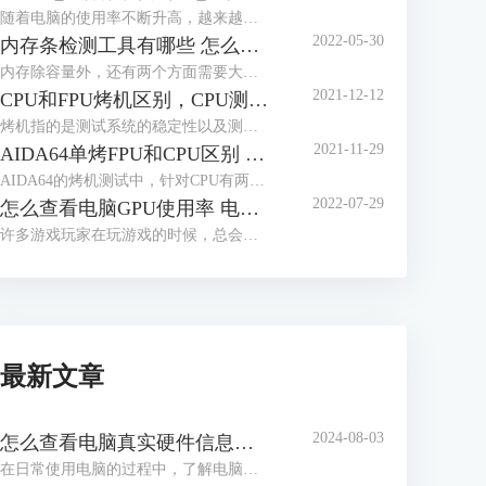
随着电脑的使用率不断升高，越来越多的人开始关心电脑的使用功耗，这有助于用户更好的了解电脑性能，那么应该怎么查看电脑的实时功耗呢？下面就让我们来了解一下win10怎么看实时功耗，怎么查看CPU实时功耗吧！
2022-05-30
内存条检测工具有哪些 怎么测试内存条性能好坏
内存除容量外，还有两个方面需要大家多多关注，一个是内存的读写速度，这与内存的代际，设计密切相关，另一个是内存的颗粒，这与内存能否超频运行密切相关，如何获取这些信息，我们需要借助工具软件，内存条检测工具有哪些？怎么测试内存条性能好坏，本文将分三个小节，向大家做简单介绍。
2021-12-12
CPU和FPU烤机区别，CPU测试FPU好还是CPU好
烤机指的是测试系统的稳定性以及测试电脑的一些极限参数，烤机也被分为单烤和双烤两种方式，其中单烤FPU是能够给电脑CPU最大压力的一种测试，电脑爱好者们通常都会单烤FPU来测试电脑CPU的极限温度。而在常用的烤机软件AIDA64当中明明有单烤CPU的选项，为什么不能直接单烤CPU呢？现在我们就来解答一下我们在烤机的时候究竟应该烤CPU还是FPU，以及烤CPU和FPU的区别，快来一起看看吧！
2021-11-29
AIDA64单烤FPU和CPU区别 ,aida64怎样算烤机通过
AIDA64的烤机测试中，针对CPU有两种不同的烤机方式：CPU压力测试和FPU压力测试。那么使用AIDA64单烤FPU和CPU区别是什么，这两种测试如何进行，分别针对什么应用场景，同时aida64怎样算烤机通过，阅读完本文后，相信各位读者心中都会有清晰的答案。
2022-07-29
怎么查看电脑GPU使用率 电脑GPU使用率多少正常
许多游戏玩家在玩游戏的时候，总会关注到电脑的GPU使用率，因为一但GPU使用率过高的话，就会造成游戏卡顿等现象，那么你知道怎么查看电脑GPU使用率吗？下面就让我们一起来了解一下关于怎么查看电脑GPU使用率，电脑GPU使用率多少正常的内容吧！
最新文章
2024-08-03
怎么查看电脑真实硬件信息，怎么查看电脑硬件内存
在日常使用电脑的过程中，了解电脑的硬件信息是解决问题、升级硬件或进行维护的关键步骤。通过查看电脑的真实硬件信息，我们可以了解处理器、内存、显卡等组件的详细信息，从而更好地了解电脑的性能和使用状况。接下来给大家介绍怎么查看电脑真实硬件信息，怎么查看电脑硬件内存。