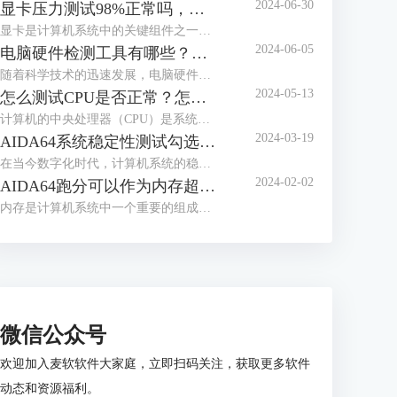
2024-06-30
显卡压力测试98%正常吗，显卡压力测试98还能用多久
显卡是计算机系统中的关键组件之一，负责处理图形和图像计算任务。在使用计算机过程中，用户可能会进行显卡压力测试，以评估其性能和稳定性。下面来给大家介绍显卡压力测试98%正常吗，显卡压力测试98还能用多久的内容。
2024-06-05
电脑硬件检测工具有哪些？电脑硬件检测工具哪个好？
随着科学技术的迅速发展，电脑硬件也是处于日新月异的变化，为了充分发挥电脑的性能，我们通常需要使用专业的硬件检测工具。这些工具不仅可以帮助用户了解电脑硬件的状态，还能提供有效的优化建议。接下来给大家介绍电脑硬件检测工具有哪些，电脑硬件检测工具哪个好。
2024-05-13
怎么测试CPU是否正常？怎么测试CPU性能？
计算机的中央处理器（CPU）是系统的心脏，对其性能的影响至关重要。因此，CPU能否正常运转是一个电脑系统工作的关键，下面给大家介绍怎么测试CPU是否正常，怎么测试CPU性能的具体内容。
2024-03-19
AIDA64系统稳定性测试勾选哪几个？AIDA64系统稳定性测试要多久？
在当今数字化时代，计算机系统的稳定性对于用户体验和工作效率至关重要。AIDA64是一款强大的系统测试工具，通过其系统稳定性测试功能，用户能够全面评估计算机的性能和稳定性。而在进行AIDA64软件进行系统稳定性测试时，选择合适的项目十分重要，下面给大家介绍AIDA64系统稳定性测试勾选哪几个，AIDA64系统稳定性测试要多久的具体内容。
2024-02-02
AIDA64跑分可以作为内存超频依据么 为什么内存跑分低
内存是计算机系统中一个重要的组成部分，其性能直接影响着整个系统的运行效率。为了更好地优化和评估内存系统的性能，人们设计了内存基准测试这一方法。内存基准测试通过设计不同的测试场景和工作负载，来模拟和衡量实际应用场景下内存的各种性能指标，从而为内存系统的优化提供依据。那AIDA64跑分可以作为内存超频依据么？为什么内存跑分低，本文向大家作简单介绍。
微信公众号
欢迎加入麦软软件大家庭，立即扫码关注，获取更多软件
动态和资源福利。