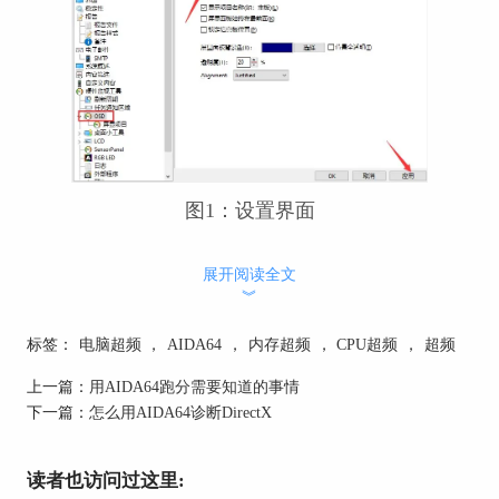
图1：设置界面
方法二，右键单击桌面状态栏的AIDA64图标，点
展开阅读全文
击“使用屏显面板显示”，将在桌面上显示电脑各数
︾
据状态。
标签：
电脑超频
，
AIDA64
，
内存超频
，
CPU超频
，
超频
上一篇：
用AIDA64跑分需要知道的事情
下一篇：
怎么用AIDA64诊断DirectX
读者也访问过这里: