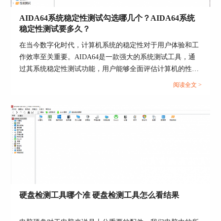
后点击“应用”。如果需要调整屏选项目中的数据的
顺序，可单击选中该项，点击“上移”，“下移”即
AIDA64系统稳定性测试勾选哪几个？AIDA64系统
可。
稳定性测试要多久？
在当今数字化时代，计算机系统的稳定性对于用户体验和工
作效率至关重要。AIDA64是一款强大的系统测试工具，通
过其系统稳定性测试功能，用户能够全面评估计算机的性能
和稳定性。而在进行AIDA64软件进行系统稳定性测试时，
阅读全文 >
选择合适的项目十分重要，下面给大家介绍AIDA64系统稳
定性测试勾选哪几个，AIDA64系统稳定性测试要多久的具
体内容。...
图4：屏选项目界面
若需要调整字体颜色、字号等，可单击选中该项，
点击“配置”，在弹出的对话框中，依据个人喜好进
硬盘检测工具哪个准 硬盘检测工具怎么看结果
行调整，然后点击“OK”。到此，屏显面板就制作
完成了，接下来要制作传感器信息板。