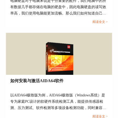
电脑硬盘对于电脑来说是十分重要的配件，我们电脑中的所
有数据几乎都存储在电脑的硬盘中，因此电脑硬盘的读写效
率高，我们使用电脑能更加流畅。那么我们如何知道自己的
硬盘性能究竟如何呢？今天我们就来说一说硬盘检测工具哪
阅读全文 >
个准，硬盘检测工具怎么看结果。...
图5：调整文字样式
如何安装与激活AIDA64软件
第三步：点击软件主界面左上角“文件”，点击“设
置”，打开“设置”界面，点击“LCD”，勾选右侧
的“启用Remote Sensor LCD支持”，点击“应用”。
以AIDA64极致版为例，AIDA64极致版（Windows系统）是
专为家庭PC设计的软硬件系统检测工具，能提供传感器检
测、压力测试、软件检测等多项设备检测功能，同时兼容32
位和64位的Windows操作系统，能对CPU、系统内存进行更
阅读全文 >