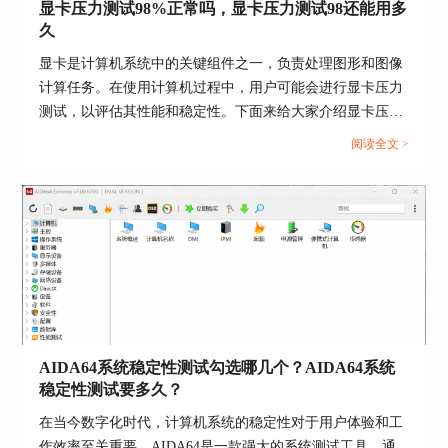
上图有五个选项框，分别是“已连接”、“未定”、“正
显卡压力测试98%正常吗，显卡压力测试98还能用多
忙”、“错误”和“已中断连接”。“已连接”表示正在连
久
接的IP地址；“未定”表示正在尝试连接的IP地
显卡是计算机系统中的关键组件之一，负责处理图形和图像
址；“正忙”表示该IP已被其他的电脑远程监控
计算任务。在使用计算机过程中，用户可能会进行显卡压力
着；“错误”表示无法连接的IP地址；“已中断连
测试，以评估其性能和稳定性。下面来给大家介绍显卡压力
接”表示连接成功后断开连接的IP地址。
测试98%正常吗，显卡压力测试98还能用多久的内容。...
阅读全文 >
连接电脑成功后，右下角会弹出连接成功的提示
框，并且右下角的AIDA64图标会从蓝色变为红
色，如下图。
AIDA64系统稳定性测试勾选哪几个？AIDA64系统
稳定性测试要多久？
在当今数字化时代，计算机系统的稳定性对于用户体验和工
图5：连接成功提示
作效率至关重要。AIDA64是一款强大的系统测试工具，通