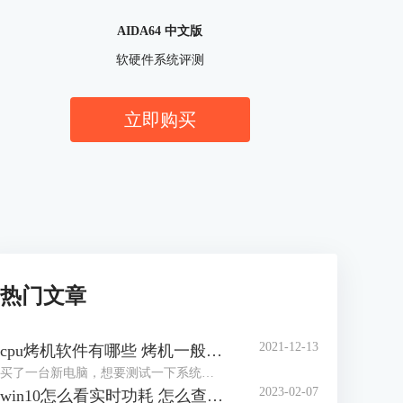
AIDA64 中文版
软硬件系统评测
立即购买
热门文章
2021-12-13
cpu烤机软件有哪些 烤机一般用什么软件
买了一台新电脑，想要测试一下系统的稳定性，对于市场上眼花缭乱的烤机软件，许多网友不知道怎么选择，到底用哪一个软件好，那么小编就来为大家介绍一下烤机软件有哪些，烤机一般用什么软件，，希望可以帮助到网友们少走弯路。
2023-02-07
win10怎么看实时功耗 怎么查看CPU实时功耗