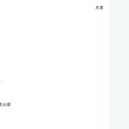
本鹿
器
久
查步骤