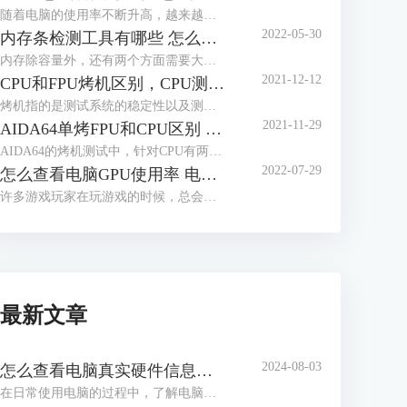
随着电脑的使用率不断升高，越来越多的人开始关心电脑的使用功耗，这有助于用户更好的了解电脑性能，那么应该怎么查看电脑的实时功耗呢？下面就让我们来了解一下win10怎么看实时功耗，怎么查看CPU实时功耗吧！
2022-05-30
内存条检测工具有哪些 怎么测试内存条性能好坏
内存除容量外，还有两个方面需要大家多多关注，一个是内存的读写速度，这与内存的代际，设计密切相关，另一个是内存的颗粒，这与内存能否超频运行密切相关，如何获取这些信息，我们需要借助工具软件，内存条检测工具有哪些？怎么测试内存条性能好坏，本文将分三个小节，向大家做简单介绍。
2021-12-12
CPU和FPU烤机区别，CPU测试FPU好还是CPU好
烤机指的是测试系统的稳定性以及测试电脑的一些极限参数，烤机也被分为单烤和双烤两种方式，其中单烤FPU是能够给电脑CPU最大压力的一种测试，电脑爱好者们通常都会单烤FPU来测试电脑CPU的极限温度。而在常用的烤机软件AIDA64当中明明有单烤CPU的选项，为什么不能直接单烤CPU呢？现在我们就来解答一下我们在烤机的时候究竟应该烤CPU还是FPU，以及烤CPU和FPU的区别，快来一起看看吧！
2021-11-29
AIDA64单烤FPU和CPU区别 ,aida64怎样算烤机通过
AIDA64的烤机测试中，针对CPU有两种不同的烤机方式：CPU压力测试和FPU压力测试。那么使用AIDA64单烤FPU和CPU区别是什么，这两种测试如何进行，分别针对什么应用场景，同时aida64怎样算烤机通过，阅读完本文后，相信各位读者心中都会有清晰的答案。
2022-07-29
怎么查看电脑GPU使用率 电脑GPU使用率多少正常
许多游戏玩家在玩游戏的时候，总会关注到电脑的GPU使用率，因为一但GPU使用率过高的话，就会造成游戏卡顿等现象，那么你知道怎么查看电脑GPU使用率吗？下面就让我们一起来了解一下关于怎么查看电脑GPU使用率，电脑GPU使用率多少正常的内容吧！
最新文章
2024-08-03
怎么查看电脑真实硬件信息，怎么查看电脑硬件内存
在日常使用电脑的过程中，了解电脑的硬件信息是解决问题、升级硬件或进行维护的关键步骤。通过查看电脑的真实硬件信息，我们可以了解处理器、内存、显卡等组件的详细信息，从而更好地了解电脑的性能和使用状况。接下来给大家介绍怎么查看电脑真实硬件信息，怎么查看电脑硬件内存。