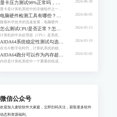
2024-06-30
显卡压力测试98%正常吗，显卡压力测试98还能用多久
显卡是计算机系统中的关键组件之一，负责处理图形和图像计算任务。在使用计算机过程中，用户可能会进行显卡压力测试，以评估其性能和稳定性。下面来给大家介绍显卡压力测试98%正常吗，显卡压力测试98还能用多久的内容。
2024-06-05
电脑硬件检测工具有哪些？电脑硬件检测工具哪个好？
随着科学技术的迅速发展，电脑硬件也是处于日新月异的变化，为了充分发挥电脑的性能，我们通常需要使用专业的硬件检测工具。这些工具不仅可以帮助用户了解电脑硬件的状态，还能提供有效的优化建议。接下来给大家介绍电脑硬件检测工具有哪些，电脑硬件检测工具哪个好。
2024-05-13
怎么测试CPU是否正常？怎么测试CPU性能？
计算机的中央处理器（CPU）是系统的心脏，对其性能的影响至关重要。因此，CPU能否正常运转是一个电脑系统工作的关键，下面给大家介绍怎么测试CPU是否正常，怎么测试CPU性能的具体内容。
2024-03-19
AIDA64系统稳定性测试勾选哪几个？AIDA64系统稳定性测试要多久？
在当今数字化时代，计算机系统的稳定性对于用户体验和工作效率至关重要。AIDA64是一款强大的系统测试工具，通过其系统稳定性测试功能，用户能够全面评估计算机的性能和稳定性。而在进行AIDA64软件进行系统稳定性测试时，选择合适的项目十分重要，下面给大家介绍AIDA64系统稳定性测试勾选哪几个，AIDA64系统稳定性测试要多久的具体内容。
2024-02-02
AIDA64跑分可以作为内存超频依据么 为什么内存跑分低
内存是计算机系统中一个重要的组成部分，其性能直接影响着整个系统的运行效率。为了更好地优化和评估内存系统的性能，人们设计了内存基准测试这一方法。内存基准测试通过设计不同的测试场景和工作负载，来模拟和衡量实际应用场景下内存的各种性能指标，从而为内存系统的优化提供依据。那AIDA64跑分可以作为内存超频依据么？为什么内存跑分低，本文向大家作简单介绍。
微信公众号
欢迎加入麦软软件大家庭，立即扫码关注，获取更多软件
动态和资源福利。