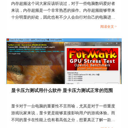
内存超频这个词大家应该听说过，对于一些电脑数码爱好者
来说，内存超频是一个非常熟悉的操作。内存超频能够带来
十分明显的好处，因此也有不少人会自行对自己的电脑进行
超频，可实际上，内存超频也会给电脑带来一定的风险和影
阅读全文 >
响，今天我们就来说一说内存超频有什么好处和坏处，内存
超频怎么测试稳定性。...
图二：进入设备管理器界面
在完成了对设备基本信息的了解后，下面可以
使用专业的第三方软件进行验机了。在这里推荐使
用AIDA64专业检测软件来进行验机。
打开软件界面后，可以看到各项关于验机的基
本内容属性。在其中选择我们需要验机的具体硬
件，选择进入后就能查看相关的具体信息了，同样
显卡压力测试用什么软件 显卡压力测试正常的范围
也可以对数据信息加以对比，从而检测出电脑设备
的具体参数配置。
显卡对于一台电脑的重要性不言而喻，尤其是对于一些重度
游戏玩家来说，显卡更是能够直接影响用户的游戏体验。而
不同的显卡在性能上也有着高低之分，想要真正了解一款显
卡的性能，只看厂商公布的纸面数据是不够的，我们还需要