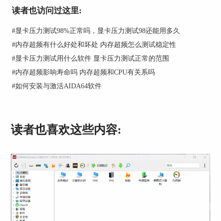
读者也访问过这里:
上面的一款软件测试重点在硬盘领域，而这一
款软件的主要方向则是在显卡领域，3Dmark软件
#
显卡压力测试98%正常吗，显卡压力测试98还能用多久
能够帮助用户对自己显卡的性能又有一个更好的了
#
内存超频有什么好处和坏处 内存超频怎么测试稳定性
解，从而在使用中更好地提高显卡的使用率。同时
#
显卡压力测试用什么软件 显卡压力测试正常的范围
这款软件在图像方面的测试也具有独特风格。
#
内存超频影响寿命吗 内存超频和CPU有关系吗
二、新买的笔记本怎样验机
#
如何安装与激活AIDA64软件
当用户需要对新电脑进行验机时，首先从电脑
的外包装进行肉眼验机，观察电脑的包装有无明显
的破埙痕迹，然后打开包装，取出电脑设备，观察
读者也喜欢这些内容:
机身再次验机，可以完成初步的验机操作。
观察完成后，将购买的电脑通电后打开，按照
计算机的提示依次完成操作，完成后先不要连接网
络，因为连接网络后会将系统自动激活，而商家在
面对已经激活的电脑时，七天质保期便直接失效，
为了保障用户的权益，先不接入网络连接，先打开
电脑桌面，对硬件进行验机操作。
在系统用户界面打开计算机，在计算机中找到