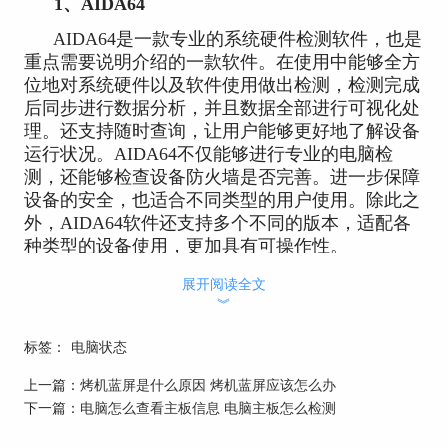
1、AIDA64
AIDA64是一款专业的系统硬件检测软件，也是
重点需要说明介绍的一款软件。在使用中能够全方
位地对系统硬件以及软件使用做出检测，检测完成
后同步进行数据分析，并且数据全部进行可视化处
理。还支持随时查询，让用户能够更好地了解设备
运行状况。AIDA64不仅能够进行专业的电脑检
测，还能够检查设备防火墙是否完善。进一步保障
设备的安全，也适合不同类型的用户使用。除此之
外，AIDA64软件还支持多个不同的版本，适配各
种类型的设备使用，更加具有可操作性。
2、ASSDBenchmark
展开阅读全文
︾
这款软件作为一款典型的固态硬盘跑分软件，
在使用中具有较强的专业性，能够更加直白地让用
标签：
电脑状态
户感受到硬盘读写能力的差别，但是在使用过程中
对机身以及硬盘本身消耗较大，不宜高频次使用，
上一篇：
烤机蓝屏是什么原因 烤机蓝屏应该怎么办
高频次使用会降低设备的使用效率。
下一篇：
电脑怎么查看主板信息 电脑主板怎么检测
3、3Dmark