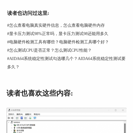
二．个性化任务栏监视工具
读者也访问过这里:
如图3所示，双击项目名称，打开它的自定义设置
窗口，该工具的自定义选项较少，只能修改方块的
#
怎么查看电脑真实硬件信息，怎么查看电脑硬件内存
背景颜色和数据的文字颜色，以及增添背景全透明
#
显卡压力测试98%正常吗，显卡压力测试98还能用多久
效果。
#
电脑硬件检测工具有哪些？电脑硬件检测工具哪个好？
但即使只修改这几样选项也足够解决上文中所提出
#
怎么测试CPU是否正常？怎么测试CPU性能？
的问题：
#
AIDA64系统稳定性测试勾选哪几个？AIDA64系统稳定性测试要
①我们可以将所有项目的“背景全透明”都勾选上，
多久？
这样任务栏监视工具就会以纯粹的文字形式展现在
我们面前。
②使用率等数据采用白色字体颜色，温度类型的数
读者也喜欢这些内容:
据则采用红色字体。
通过这种修改，任务栏监视工具提供的数据更加直
观，也能根据文字颜色分辨它们的类型，确认数据
来源。