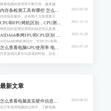
随着电脑的使用率不断升高，越来越多的人开始关心电脑的使用功耗，这有助于用户更好的了解电脑性能，那么应该怎么查看电脑的实时功耗呢？下面就让我们来了解一下win10怎么看实时功耗，怎么查看CPU实时功耗吧！
2022-05-30
内存条检测工具有哪些 怎么测试内存条性能好坏
内存除容量外，还有两个方面需要大家多多关注，一个是内存的读写速度，这与内存的代际，设计密切相关，另一个是内存的颗粒，这与内存能否超频运行密切相关，如何获取这些信息，我们需要借助工具软件，内存条检测工具有哪些？怎么测试内存条性能好坏，本文将分三个小节，向大家做简单介绍。
2021-12-12
CPU和FPU烤机区别，CPU测试FPU好还是CPU好
烤机指的是测试系统的稳定性以及测试电脑的一些极限参数，烤机也被分为单烤和双烤两种方式，其中单烤FPU是能够给电脑CPU最大压力的一种测试，电脑爱好者们通常都会单烤FPU来测试电脑CPU的极限温度。而在常用的烤机软件AIDA64当中明明有单烤CPU的选项，为什么不能直接单烤CPU呢？现在我们就来解答一下我们在烤机的时候究竟应该烤CPU还是FPU，以及烤CPU和FPU的区别，快来一起看看吧！
2021-11-29
AIDA64单烤FPU和CPU区别 ,aida64怎样算烤机通过
AIDA64的烤机测试中，针对CPU有两种不同的烤机方式：CPU压力测试和FPU压力测试。那么使用AIDA64单烤FPU和CPU区别是什么，这两种测试如何进行，分别针对什么应用场景，同时aida64怎样算烤机通过，阅读完本文后，相信各位读者心中都会有清晰的答案。
2022-07-29
怎么查看电脑GPU使用率 电脑GPU使用率多少正常
许多游戏玩家在玩游戏的时候，总会关注到电脑的GPU使用率，因为一但GPU使用率过高的话，就会造成游戏卡顿等现象，那么你知道怎么查看电脑GPU使用率吗？下面就让我们一起来了解一下关于怎么查看电脑GPU使用率，电脑GPU使用率多少正常的内容吧！
最新文章
2024-08-03
怎么查看电脑真实硬件信息，怎么查看电脑硬件内存
在日常使用电脑的过程中，了解电脑的硬件信息是解决问题、升级硬件或进行维护的关键步骤。通过查看电脑的真实硬件信息，我们可以了解处理器、内存、显卡等组件的详细信息，从而更好地了解电脑的性能和使用状况。接下来给大家介绍怎么查看电脑真实硬件信息，怎么查看电脑硬件内存。