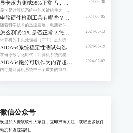
2024-06-30
显卡压力测试98%正常吗，显卡压力测试98还能用多久
显卡是计算机系统中的关键组件之一，负责处理图形和图像计算任务。在使用计算机过程中，用户可能会进行显卡压力测试，以评估其性能和稳定性。下面来给大家介绍显卡压力测试98%正常吗，显卡压力测试98还能用多久的内容。
2024-06-05
电脑硬件检测工具有哪些？电脑硬件检测工具哪个好？
随着科学技术的迅速发展，电脑硬件也是处于日新月异的变化，为了充分发挥电脑的性能，我们通常需要使用专业的硬件检测工具。这些工具不仅可以帮助用户了解电脑硬件的状态，还能提供有效的优化建议。接下来给大家介绍电脑硬件检测工具有哪些，电脑硬件检测工具哪个好。
2024-05-13
怎么测试CPU是否正常？怎么测试CPU性能？
计算机的中央处理器（CPU）是系统的心脏，对其性能的影响至关重要。因此，CPU能否正常运转是一个电脑系统工作的关键，下面给大家介绍怎么测试CPU是否正常，怎么测试CPU性能的具体内容。
2024-03-19
AIDA64系统稳定性测试勾选哪几个？AIDA64系统稳定性测试要多久？
在当今数字化时代，计算机系统的稳定性对于用户体验和工作效率至关重要。AIDA64是一款强大的系统测试工具，通过其系统稳定性测试功能，用户能够全面评估计算机的性能和稳定性。而在进行AIDA64软件进行系统稳定性测试时，选择合适的项目十分重要，下面给大家介绍AIDA64系统稳定性测试勾选哪几个，AIDA64系统稳定性测试要多久的具体内容。
2024-02-02
AIDA64跑分可以作为内存超频依据么 为什么内存跑分低
内存是计算机系统中一个重要的组成部分，其性能直接影响着整个系统的运行效率。为了更好地优化和评估内存系统的性能，人们设计了内存基准测试这一方法。内存基准测试通过设计不同的测试场景和工作负载，来模拟和衡量实际应用场景下内存的各种性能指标，从而为内存系统的优化提供依据。那AIDA64跑分可以作为内存超频依据么？为什么内存跑分低，本文向大家作简单介绍。
微信公众号
欢迎加入麦软软件大家庭，立即扫码关注，获取更多软件
动态和资源福利。