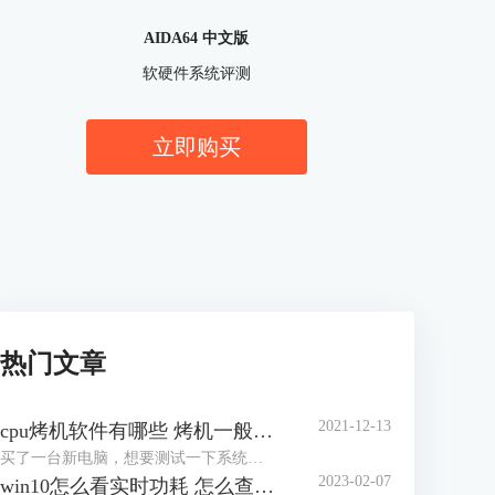
AIDA64 中文版
软硬件系统评测
立即购买
热门文章
2021-12-13
cpu烤机软件有哪些 烤机一般用什么软件
买了一台新电脑，想要测试一下系统的稳定性，对于市场上眼花缭乱的烤机软件，许多网友不知道怎么选择，到底用哪一个软件好，那么小编就来为大家介绍一下烤机软件有哪些，烤机一般用什么软件，，希望可以帮助到网友们少走弯路。
2023-02-07
win10怎么看实时功耗 怎么查看CPU实时功耗